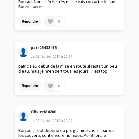
Bonsoir Non il sèche très mal Je vais contacter le sav
Bonne soirée
0
Répondre
patr25433415
Le
22 février 2017
à
20:27
patricia au début de la mise en route ,il restait un peu
d'eau, mais je m'en sert tous les jours , il est top
0
Répondre
OlivierM4200
Le
22 février 2017
à
20:07
Bonjour, Tout dépend du programme choisi, parfois
les couverts sont encore humides. Point fort: le