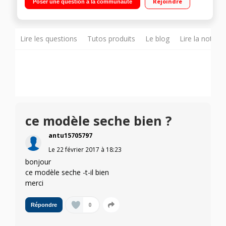
Rejoindre
Poser une question à la communauté
Programme 6ème Sens PowerClean Pro - Fragile
Lire les questions
Tutos produits
Le blog
Lire la notice
ce modèle seche bien ?
antu15705797
Le
22 février 2017
à
18:23
bonjour
ce modèle seche -t-il bien
merci
0
Répondre