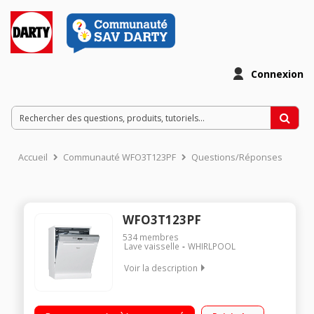
Connexion
Accueil
Communauté WFO3T123PF
Questions/Réponses
WFO3T123PF
534
membres
Lave vaisselle
WHIRLPOOL
Voir la description
Largeur 60 cm (14 couverts) - 43 dB Consommation d'eau 9,5
L /cycle Départ différé 1h à 24h / affichage du temps restant