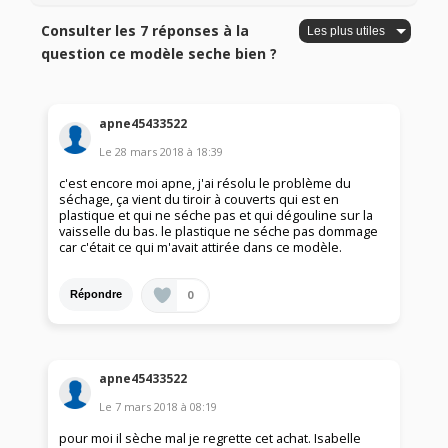
Consulter les 7 réponses à la
question ce modèle seche bien ?
apne45433522
Le
28 mars 2018
à
18:39
c'est encore moi apne, j'ai résolu le problème du
séchage, ça vient du tiroir à couverts qui est en
plastique et qui ne séche pas et qui dégouline sur la
vaisselle du bas. le plastique ne séche pas dommage
car c'était ce qui m'avait attirée dans ce modèle.
0
Répondre
apne45433522
Le
7 mars 2018
à
08:19
pour moi il sèche mal je regrette cet achat. Isabelle