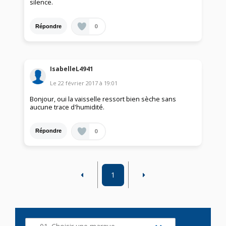
silence.
0
Répondre
IsabelleL4941
Le
22 février 2017
à
19:01
Bonjour, oui la vaisselle ressort bien sèche sans
aucune trace d'humidité.
0
Répondre
1