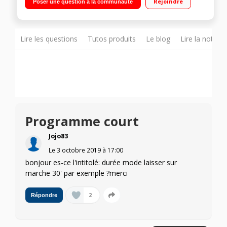
Rejoindre
Poser une question à la communauté
Moteur à induction - Option demi-charge
Lire les questions
Tutos produits
Le blog
Lire la notice
Programme court
Jojo83
Le
3 octobre 2019
à
17:00
bonjour es-ce l'intitolé: durée mode laisser sur
marche 30' par exemple ?merci
2
Répondre