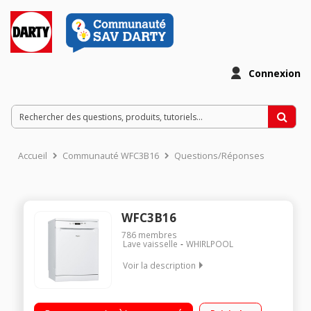
Connexion
Accueil
Communauté WFC3B16
Questions/Réponses
WFC3B16
786
membres
Lave vaisselle
WHIRLPOOL
Voir la description
Largeur 60 cm (13 couverts) - 46 dB Consommation d'eau 10,5
L /cycle Départ différé 1h à 24h / affichage du temps restant