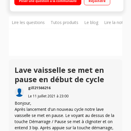
Rejoindre
Poser une question à la communauté
et efficacité de lavage sur les grands plats avec
PowerCleanPro 3ème tiroir modulable - Programmateur
intelligent 6ème Sens - Programme Silence 42 dB - Cuve inox
Lire les questions
Tutos produits
Le blog
Lire la notice
Lave vaisselle se met en
pause en début de cycle
gill21566216
Le
11 juillet 2021
à
23:00
Bonjour,
Après lancement d'un nouveau cycle notre lave
vaisselle se met en pause. Le voyant au dessus de la
touche Démarrage / Pause se met à clignoter et on
entend 3 bip. Après appuie sur la touche démarrage,