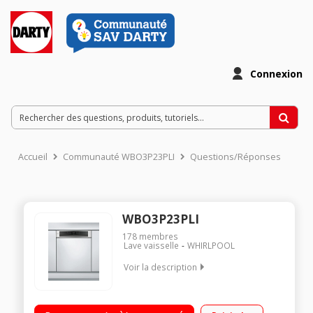
Connexion
Accueil
Communauté WBO3P23PLI
Questions/Réponses
WBO3P23PLI
178
membres
Lave vaisselle
WHIRLPOOL
Voir la description
Encastrable - Largeur 60 cm (15 couverts) - Niveau sonore 43
dB Consommation d'eau 11L/cycle - Classe A++ Gain de place