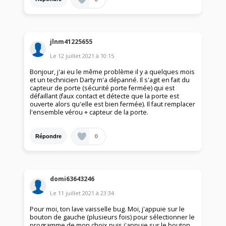
jlnm41225655
Le
12 juillet 2021
à
10:15
Bonjour, j'ai eu le même problème il y a quelques mois
et un technicien Darty m'a dépanné. Il s'agit en fait du
capteur de porte (sécurité porte fermée) qui est
défaillant (faux contact et détecte que la porte est
ouverte alors qu'elle est bien fermée). Il faut remplacer
l'ensemble vérou + capteur de la porte.
0
Répondre
domi63643246
Le
11 juillet 2021
à
23:34
Pour moi, ton lave vaisselle bug. Moi, j'appuie sur le
bouton de gauche (plusieurs fois) pour sélectionner le
programme de mon choix puis j'appuie sur le bouton