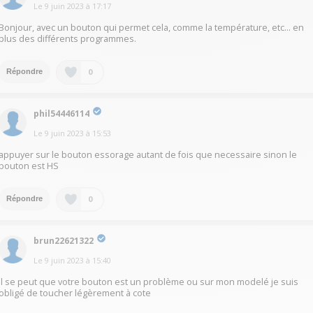
Le
9 juin 2023
à
17:17
Bonjour, avec un bouton qui permet cela, comme la température, etc... en
plus des différents programmes.
0
Répondre
phil54446114
Le
9 juin 2023
à
15:53
appuyer sur le bouton essorage autant de fois que necessaire sinon le
bouton est HS
0
Répondre
brun22621322
Le
9 juin 2023
à
15:40
il se peut que votre bouton est un problème ou sur mon modelé je suis
obligé de toucher légèrement à cote