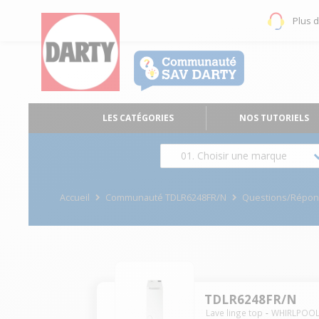
Plus 
LES CATÉGORIES
NOS TUTORIELS
01. Choisir une marque
Accueil
Communauté TDLR6248FR/N
Questions/Répo
TDLR6248FR/N
Lave linge top
WHIRLPOO