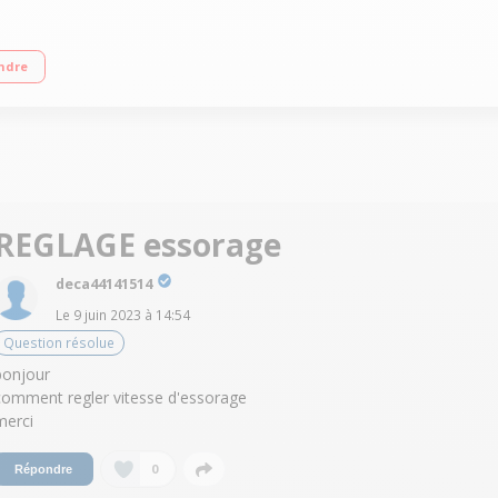
étique C Essorage variable jusqu'à 1200 tours/min Départ différé (24 h) et i
ndre
REGLAGE essorage
deca44141514
Le
9 juin 2023
à
14:54
Question résolue
bonjour
comment regler vitesse d'essorage
merci
0
Répondre