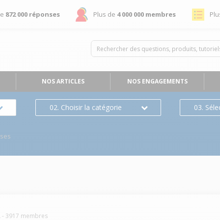
de
872 000 réponses
Plus de
4 000 000 membres
Plu
NOS ARTICLES
NOS ENGAGEMENTS
02. Choisir la catégorie
03. Séle
nses
L
-
3917
membres