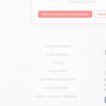
Voir la description
Capacité 6kg (tambour 42 L) - 76dB - Classe énerg
Rejoi
Poser une question à la communauté
Options : Energy saver - Favoris
Lire les questions
Tutos produits
Le blog
Lire la notice
Consulter sur darty.com
Darty 2nde Vie
Acheter une pièce détachée