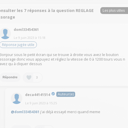
onsulter les 7 réponses à la question REGLAGE
ssorage
doml33454361
Le
9 juin 2023
à
15:18
Réponse jugée utile
Bonjour sous le petit écran qui se trouve à droite vous avez le bouton
essorage donc vous appuyez et réglez la vitesse de 0 à 1200 tours vous n
avez qu à cliquer dessus
3
Répondre
Auteur(e)
deca44141514
Le
9 juin 2023
à
15:25
@doml33454361
j'ai déjà essayé merci quand meme