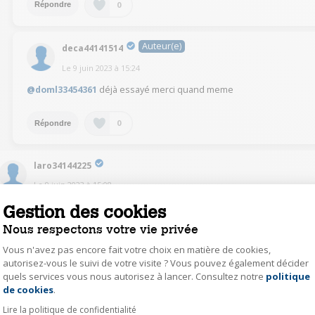
0
Répondre
Auteur(e)
deca44141514
Le
9 juin 2023
à
15:24
@doml33454361
déjà essayé merci quand meme
0
Répondre
laro34144225
Le
9 juin 2023
à
15:08
Bonjour,
Gestion des cookies
Il y a un bouton "essorage" à droite au niveau du petit écran qui permet de
Nous respectons votre vie privée
modifier la vitesse.
Cordialement
Vous n'avez pas encore fait votre choix en matière de cookies,
autorisez-vous le suivi de votre visite ? Vous pouvez également décider
0
Répondre
quels services vous nous autorisez à lancer. Consultez notre
politique
Axeptio consent
de cookies
.
Lire la politique de confidentialité