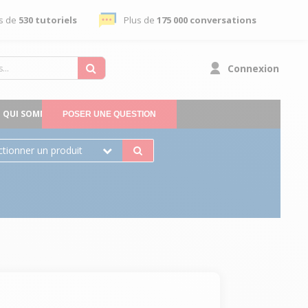
s de
530 tutoriels
Plus de
175 000 conversations
Connexion
QUI SOMMES-NOUS
POSER UNE QUESTION
ctionner un produit