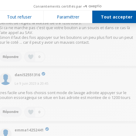
chab64636443
Consentements certifiés par
Le
11 juin 2023
à
10:25
Tout refuser
Paramétrer
Tout accepter
Bonjour Normalement vous le regler avec le bouton essorage à doite qui
permet de réglez la vitesse de 0 à 1200 tours.
Si ca ne marche pas c'est que votre bouton a un soucis et dans ce cas là
faite appel au SAV.
Sinon il faut des fois appuyer sur les boutons un peu plus fort ou un peut
sur le coté ... car il peut y avoir un mauvais contact.
0
Répondre
dani52551316
Le
9 juin 2023
à
20:45
tres facile une fois choisis sont mode de lavage adroite appuyer sur le
bouton essoragequi se situe en bas adroite est montee de o 1200 tours
0
Répondre
emma14252441