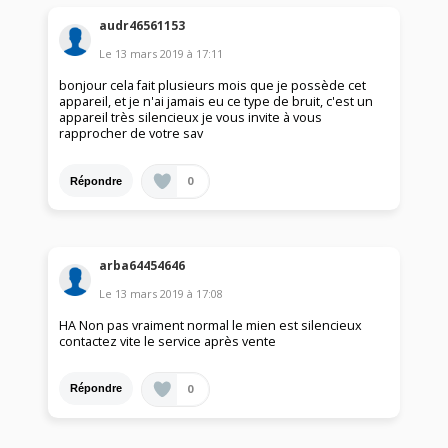
audr46561153
Le
13 mars 2019
à
17:11
bonjour cela fait plusieurs mois que je possède cet
appareil, et je n'ai jamais eu ce type de bruit, c'est un
appareil très silencieux je vous invite à vous
rapprocher de votre sav
0
Répondre
arba64454646
Le
13 mars 2019
à
17:08
HA Non pas vraiment normal le mien est silencieux
contactez vite le service après vente
0
Répondre