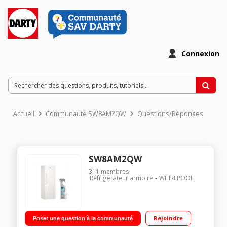
Connexion
Accueil
Communauté SW8AM2QW
Questions/Réponses
SW8AM2QW
311
membres
Réfrigérateur armoire
WHIRLPOOL
Rejoindre
Poser une question à la communauté