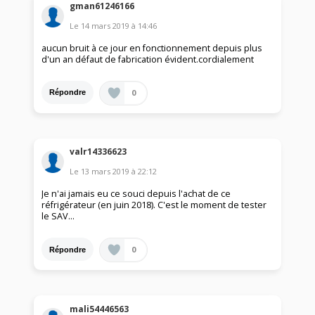
gman61246166
Le
14 mars 2019
à
14:46
aucun bruit à ce jour en fonctionnement depuis plus
d'un an défaut de fabrication évident.cordialement
0
Répondre
valr14336623
Le
13 mars 2019
à
22:12
Je n'ai jamais eu ce souci depuis l'achat de ce
réfrigérateur (en juin 2018). C'est le moment de tester
le SAV...
0
Répondre
mali54446563