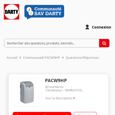
Connexion
Accueil
Communauté PACW9HP
Questions/Réponses
PACW9HP
90
membres
Climatiseur
WHIRLPOOL
Voir la description
Classe énergétique A+ Puissance frigorifique : 3000 Watts
Puissance sonore: 64 dB(A); Pression sonore: 50 dB(A)