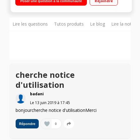
Rejoindre
Poser une question à la communauté
Chauffage par résistance en 2000 Watts
Lire les questions
Tutos produits
Le blog
Lire la notice
cherche notice
d'utilisation
badani
Le
13 juin 2019
à
17:45
bonjourcherche notice d'utilisationMerci
0
Répondre