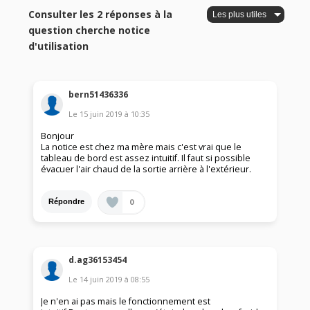
Consulter les 2 réponses à la
question cherche notice
d'utilisation
bern51436336
Le
15 juin 2019
à
10:35
Bonjour
La notice est chez ma mère mais c'est vrai que le
tableau de bord est assez intuitif. Il faut si possible
évacuer l'air chaud de la sortie arrière à l'extérieur.
0
Répondre
d.ag36153454
Le
14 juin 2019
à
08:55
Je n'en ai pas mais le fonctionnement est