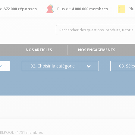
de
872 000 réponses
Plus de
4 000 000 membres
Plu
NOS ARTICLES
NOS ENGAGEMENTS
02. Choisir la catégorie
03. Séle
IRLPOOL
-
1781
membres