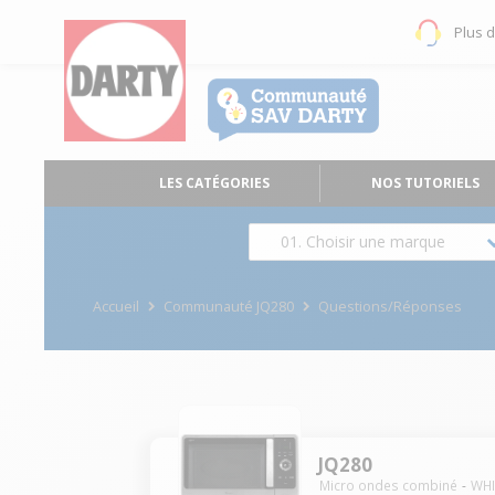
Plus 
LES CATÉGORIES
NOS TUTORIELS
01. Choisir une marque
Accueil
Communauté JQ280
Questions/Réponses
JQ280
Micro ondes combiné
WH