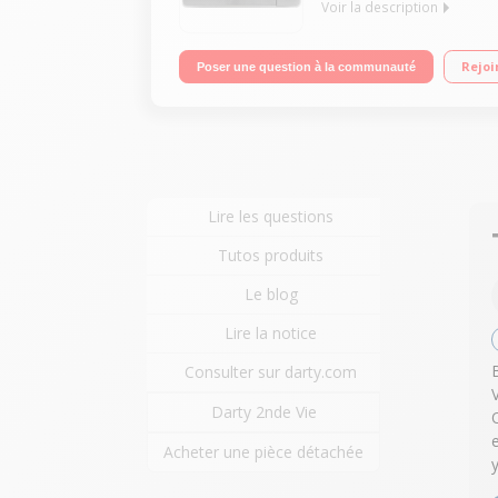
Voir la description
Diamètre plateau 32,5 cm - capacité 30l. Puissan
Rejoi
Poser une question à la communauté
Lire les questions
Tutos produits
Le blog
Lire la notice
Consulter sur darty.com
Darty 2nde Vie
Acheter une pièce détachée
y