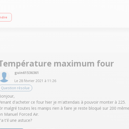
ce 950 W / Gril 1050 W / Four 1350 W Programmateur électronique 6ème sens
ndre
Température maximum four
guin61536361
Le
28 février 2021
à
11:26
Question résolue
Bonjour,
Venant d'acheter ce four hier je m'attendais à pouvoir monter à 225.
Or malgré toutes les manips rien à faire je reste bloqué sur 200 mêm
en Manuel Forced Air.
'a t'il une astuce?