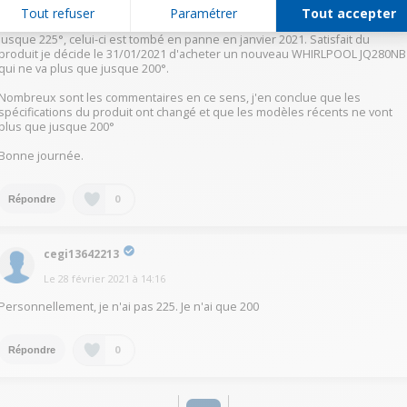
Tout refuser
Paramétrer
Tout accepter
J'ai acheté le 13/09/2014 un WHIRLPOOL JQ280NB qui allait effectivement
jusque 225°, celui-ci est tombé en panne en janvier 2021. Satisfait du
produit je décide le 31/01/2021 d'acheter un nouveau WHIRLPOOL JQ280NB
qui ne va plus que jusque 200°.
Nombreux sont les commentaires en ce sens, j'en conclue que les
spécifications du produit ont changé et que les modèles récents ne vont
plus que jusque 200°
Bonne journée.
0
Répondre
cegi13642213
Le
28 février 2021
à
14:16
Personnellement, je n'ai pas 225. Je n'ai que 200
0
Répondre