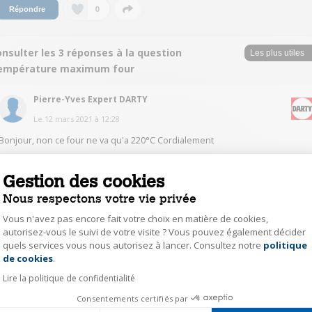
0
Répondre
nsulter les 3 réponses à la question
empérature maximum four
Pierre-Yves Expert DARTY
Le
12 mars 2021
à
12:28
Bonjour, non ce four ne va qu'a 220°C Cordialement
0
Répondre
Gestion des cookies
Nous respectons votre vie privée
fne_51232221
Vous n'avez pas encore fait votre choix en matière de cookies,
autorisez-vous le suivi de votre visite ? Vous pouvez également décider
Le
28 février 2021
à
17:44
quels services vous nous autorisez à lancer. Consultez notre
politique
Axeptio consent
Réponse jugée utile
de cookies
.
Bonjour,
Lire la politique de confidentialité
Je dois bien vous avouer que je me suis posé exactement la même
Consentements certifiés par
question, mais sans réponse.