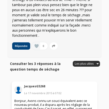
tambour pas plein vous pensez bien que le linge ne
peux en aucun cas être sec en 26 minutes ??? pour
moment je valide seul le temps de séchage ,mais
j'aimerais tellement pouvoir m'en servir réellement
normalement comme indiqué sur la façade .merci
aux personnes qui m'expliquerons le bon
fonctionnement .
0
Répondre
Consulter les 3 réponses à la
question temps de séchage
JacquesG5268
Le
17 novembre 2015
à
07:02
Bonjour, Avons connu un souci équivalent avec ce
nouveau produit, il a disparu après les réglage de la
conductivité de l'eau Car il parait, en effet, surprenant