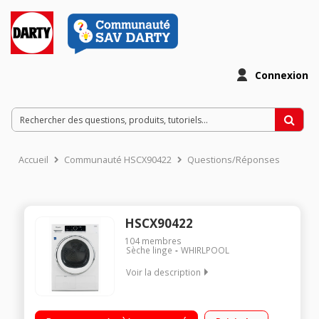
Connexion
Accueil
Communauté HSCX90422
Questions/Réponses
HSCX90422
104
membres
Sèche linge
WHIRLPOOL
Voir la description
Capacité 9 kg - Condensation Séchage par sonde (arrêt
automatique dès que le linge est sec) Départ différé avec