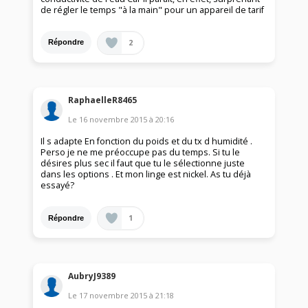
de régler le temps "à la main" pour un appareil de tarif
2
Répondre
RaphaelleR8465
Le
16 novembre 2015
à
20:16
Il s adapte En fonction du poids et du tx d humidité .
Perso je ne me préoccupe pas du temps. Si tu le
désires plus sec il faut que tu le sélectionne juste
dans les options . Et mon linge est nickel. As tu déjà
essayé?
1
Répondre
AubryJ9389
Le
17 novembre 2015
à
21:18