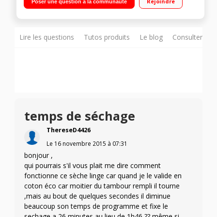
Rejoindre
Poser une question à la communauté
affichage du temps restant Pompe à chaleur A++ - 6ème sens
Lire les questions
Tutos produits
Le blog
Consulter sur
temps de séchage
ThereseD4426
Le
16 novembre 2015
à
07:31
bonjour ,
qui pourrais s'il vous plait me dire comment
fonctionne ce sèche linge car quand je le valide en
coton éco car moitier du tambour rempli il tourne
,mais au bout de quelques secondes il diminue
beaucoup son temps de programme et fixe le
sechage a 26 minutes au lieu de 1h46 ?? même si