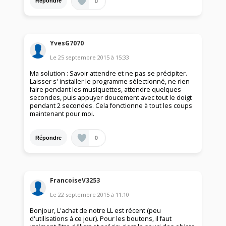
0
Répondre
YvesG7070
Le
25 septembre 2015
à
15:33
Ma solution : Savoir attendre et ne pas se précipiter.
Laisser s' installer le programme sélectionné, ne rien
faire pendant les musiquettes, attendre quelques
secondes, puis appuyer doucement avec tout le doigt
pendant 2 secondes. Cela fonctionne à tout les coups
maintenant pour moi.
0
Répondre
FrancoiseV3253
Le
22 septembre 2015
à
11:10
Bonjour, L'achat de notre LL est récent (peu
d'utilisations à ce jour). Pour les boutons, il faut