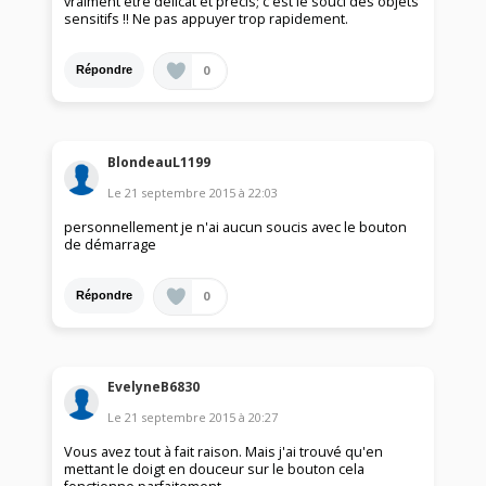
vraiment être délicat et précis; c'est le souci des objets
sensitifs !! Ne pas appuyer trop rapidement.
0
Répondre
BlondeauL1199
Le
21 septembre 2015
à
22:03
personnellement je n'ai aucun soucis avec le bouton
de démarrage
0
Répondre
EvelyneB6830
Le
21 septembre 2015
à
20:27
Vous avez tout à fait raison. Mais j'ai trouvé qu'en
mettant le doigt en douceur sur le bouton cela