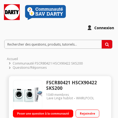
Connexion
Accueil
Communauté FSCR80421 HSCX90422 SKS200
Questions/Réponses
FSCR80421 HSCX90422
SKS200
1049
membres
Lave Linge hublot
WHIRLPOOL
Rejoindre
Poser une question à la communauté