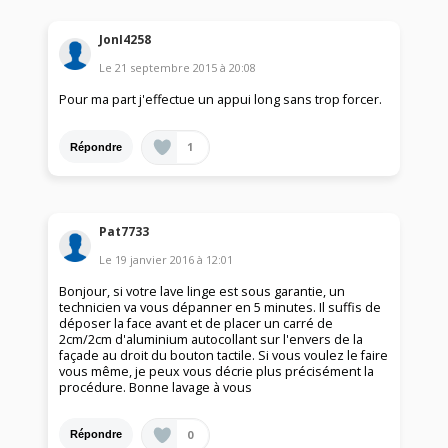
JonI4258
Le
21 septembre 2015
à
20:08
Pour ma part j'effectue un appui long sans trop forcer.
1
Répondre
Pat7733
Le
19 janvier 2016
à
12:01
Bonjour, si votre lave linge est sous garantie, un
technicien va vous dépanner en 5 minutes. Il suffis de
déposer la face avant et de placer un carré de
2cm/2cm d'aluminium autocollant sur l'envers de la
façade au droit du bouton tactile. Si vous voulez le faire
vous même, je peux vous décrie plus précisément la
procédure. Bonne lavage à vous
0
Répondre