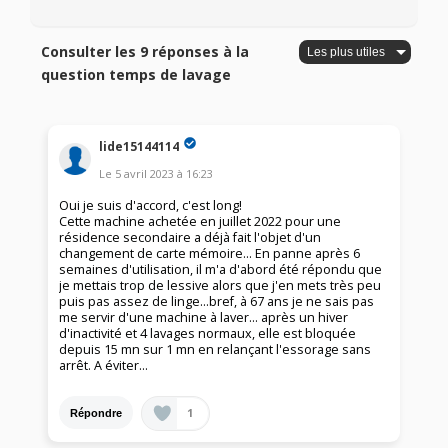
Consulter les 9 réponses à la
question temps de lavage
lide15144114
Le
5 avril 2023
à
16:23
Oui je suis d'accord, c'est long!
Cette machine achetée en juillet 2022 pour une
résidence secondaire a déjà fait l'objet d'un
changement de carte mémoire... En panne après 6
semaines d'utilisation, il m'a d'abord été répondu que
je mettais trop de lessive alors que j'en mets très peu
puis pas assez de linge...bref, à 67 ans je ne sais pas
me servir d'une machine à laver... après un hiver
d'inactivité et 4 lavages normaux, elle est bloquée
depuis 15 mn sur 1 mn en relançant l'essorage sans
arrêt. A éviter...
1
Répondre