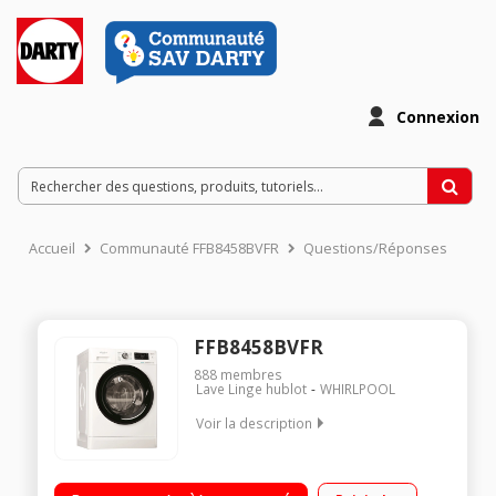
Connexion
Accueil
Communauté FFB8458BVFR
Questions/Réponses
FFB8458BVFR
888
membres
Lave Linge hublot
WHIRLPOOL
Voir la description
Capacité 8kg (tambour 54 L) - Classe énergétique B Essorage
variable jusqu'à 1400 tours/min - 78dB Départ différé /