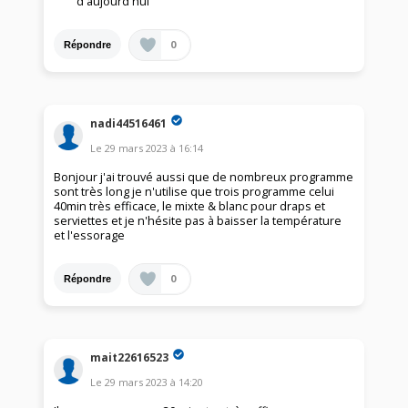
d'aujourd'hui
0
Répondre
nadi44516461
Le
29 mars 2023
à
16:14
Bonjour j'ai trouvé aussi que de nombreux programme
sont très long je n'utilise que trois programme celui
40min très efficace, le mixte & blanc pour draps et
serviettes et je n'hésite pas à baisser la température
et l'essorage
0
Répondre
mait22616523
Le
29 mars 2023
à
14:20