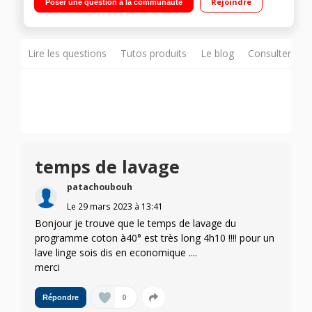
Rejoindre
Poser une question à la communauté
Affichage du temps restant Steam Refresh - Fresh Care+ -
Programmateur Intelligent 6ème SENS
Lire les questions
Tutos produits
Le blog
Consulter sur
temps de lavage
patachoubouh
Le
29 mars 2023
à
13:41
Bonjour je trouve que le temps de lavage du
programme coton à40° est très long 4h10 !!!! pour un
lave linge sois dis en economique ....
merci
0
Répondre