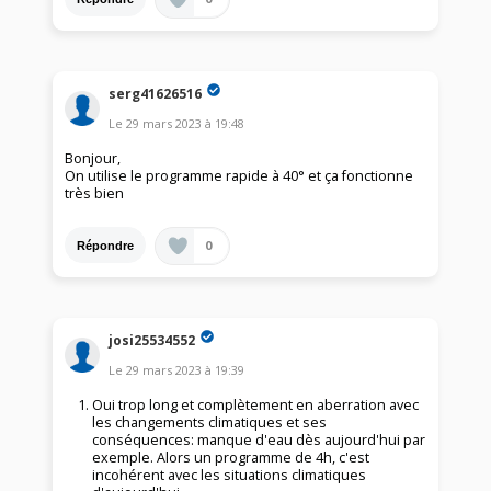
serg41626516
Le
29 mars 2023
à
19:48
Bonjour,
On utilise le programme rapide à 40° et ça fonctionne
très bien
0
Répondre
josi25534552
Le
29 mars 2023
à
19:39
Oui trop long et complètement en aberration avec
les changements climatiques et ses
conséquences: manque d'eau dès aujourd'hui par
exemple. Alors un programme de 4h, c'est
incohérent avec les situations climatiques