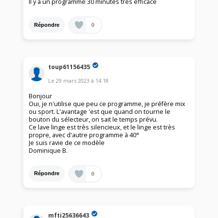
Il y a un programme 30 minutes très efficace
0
Répondre
toup61156435
Le
29 mars 2023
à
14:18
Bonjour
Oui, je n'utilise que peu ce programme, je préfère mix
ou sport. L'avantage 'est que quand on tourne le
bouton du sélecteur, on sait le temps prévu.
Ce lave linge est très silencieux, et le linge est très
propre, avec d'autre programme à 40°
Je suis ravie de ce modèle
Dominique B.
0
Répondre
mfti25636643