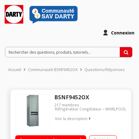
Connexion
Accueil
Communauté BSNF9452OX
Questions/Réponses
BSNF9452OX
217
membres
Réfrigérateur Congélateur
WHIRLPOOL
Voir la description
Volume 346 L - Dimensions HxLxP : 201.5x59.5x65.5 cm - A++
Réfrigérateur à froid ventilé 252 L Congélateur à froid ventilé