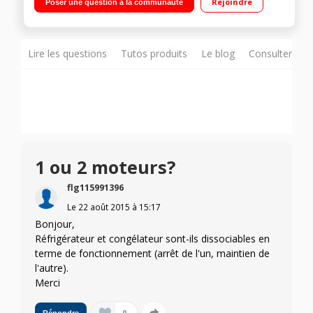
Rejoindre
Poser une question à la communauté
94 L Technologie 6 ème Sens Fresh Control
Lire les questions
Tutos produits
Le blog
Consulter sur
1 ou 2 moteurs?
flg115991396
Le
22 août 2015
à
15:17
Bonjour,
Réfrigérateur et congélateur sont-ils dissociables en
terme de fonctionnement (arrêt de l'un, maintien de
l'autre).
Merci