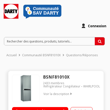
Connexion
Accueil
Communauté BSNF81010X
Questions/Réponses
BSNF81010X
2433
membres
Réfrigérateur Congélateur
WHIRLPOOL
Voir la description
Volume 319 L - Dimensions HxLxP : 188.5x59.5x65.5 cm - A+
Réfrigérateur à froid ventilé 222 L Congélateur à froid ventilé