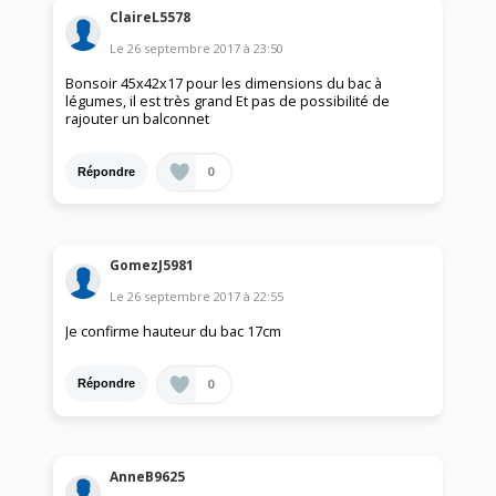
ClaireL5578
Le
26 septembre 2017
à
23:50
Bonsoir 45x42x17 pour les dimensions du bac à
légumes, il est très grand Et pas de possibilité de
rajouter un balconnet
0
Répondre
GomezJ5981
Le
26 septembre 2017
à
22:55
Je confirme hauteur du bac 17cm
0
Répondre
AnneB9625