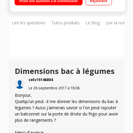
Rejoindre
Poser une question à la communauté
97 L 6 ème sens Fresh Control
Lire les questions
Tutos produits
Le blog
Lire la notice
Dimensions bac à légumes
cels15146804
Le
26 septembre 2017
à
18:06
Bonjour,
Quelqu'un peut -il me donner les dimensions du bac à
légumes ? Aussi j'aimerais savoir si l'on peut rajouter
un balconnet sur la porte de droite du frigo pour avoir
plus de rangements ?
Merci d'avance