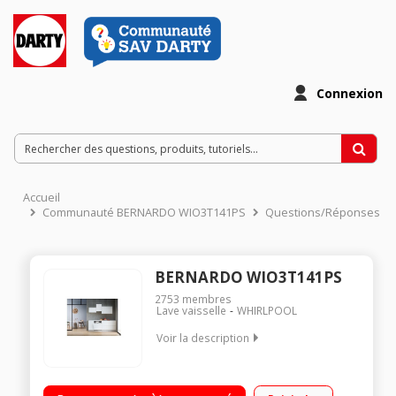
Connexion
Accueil
Communauté BERNARDO WIO3T141PS
Questions/Réponses
BERNARDO WIO3T141PS
2753
membres
Lave vaisselle
WHIRLPOOL
Voir la description
Encastrable - Largeur 60 cm (14 couverts) - 41dB - Glissières
Consommation d'eau 9,5 L/cycle - Classe énergétique C