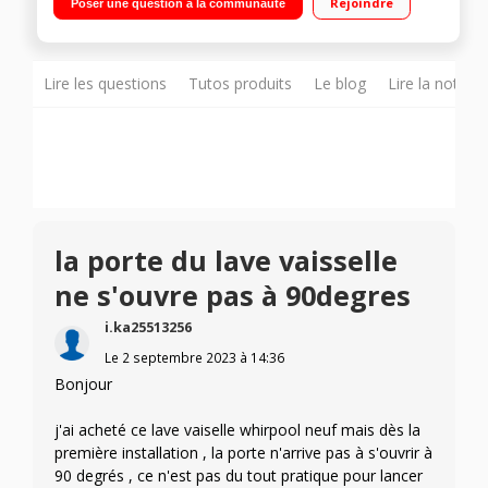
Rejoindre
Poser une question à la communauté
Natural Dry - PowerClean Pro - Programmateur 6ème SENS
Porte à glissières - Départ différé 12H
Lire les questions
Tutos produits
Le blog
Lire la notice
la porte du lave vaisselle
ne s'ouvre pas à 90degres
i.ka25513256
Le
2 septembre 2023
à
14:36
Bonjour
j'ai acheté ce lave vaiselle whirpool neuf mais dès la
première installation , la porte n'arrive pas à s'ouvrir à
90 degrés , ce n'est pas du tout pratique pour lancer