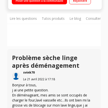
Rejoindre
Poser une question à la communauté
à chaleur A+ - Programmateur 6ème sens
Lire les questions
Tutos produits
Le blog
Consulter sur
Problème sèche linge
après déménagement
svink70
Le
21 avril 2022
à
17:18
Bonjour à tous,
j ai une petite question.
En déménageant, mes amis se sont occupés de
charger le four,lavé vaisselle etc…Ils ont bien mi la
grosse vis de blocage sur mon lave linge,que j ai