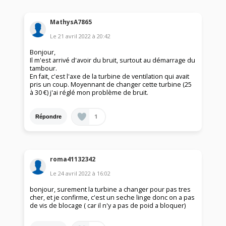
MathysA7865
Le
21 avril 2022
à
20:42
Bonjour,
Il m'est arrivé d'avoir du bruit, surtout au démarrage du
tambour.
En fait, c'est l'axe de la turbine de ventilation qui avait
pris un coup. Moyennant de changer cette turbine (25
à 30 €) j'ai réglé mon problème de bruit.
1
Répondre
roma41132342
Le
24 avril 2022
à
16:02
bonjour, surement la turbine a changer pour pas tres
cher, et je confirme, c'est un seche linge donc on a pas
de vis de blocage ( car il n'y a pas de poid a bloquer)