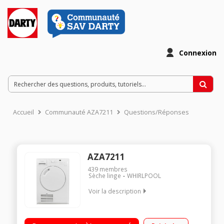
Connexion
Accueil
Communauté AZA7211
Questions/Réponses
AZA7211
439
membres
Sèche linge
WHIRLPOOL
Voir la description
Capacité 7 kg - Condensation Séchage par sonde (arrêt
automatique) Fin différée / Affichage du temps restant Pompe