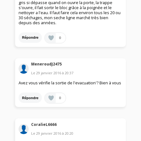
gris si dépasse quand on ouvre la porte, la trappe
s'ouvre, il fait sortir le bloc grâce à la poignée et le
nettoyer a l'eau. Il faut faire cela environ tous les 20 ou
30 séchages, mon seche ligne marché très bien
depuis des années.
0
Répondre
MeneroudJ2475
Le
29 janvier 2016
à
20:37
Avez vous vérifie la sortie de l'evacuation'? Bien à vous
0
Répondre
CoralieL6666
Le
29 janvier 2016
à
20:20