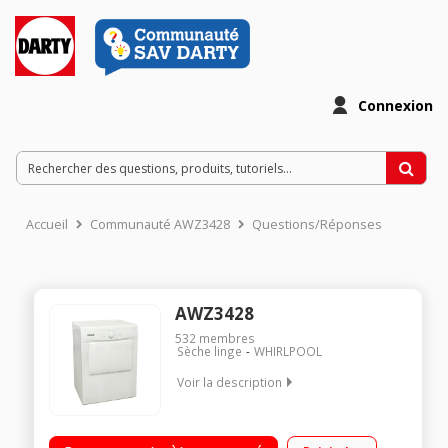
Connexion
Accueil
Communauté AWZ3428
Questions/Réponses
AWZ3428
532
membres
Sèche linge
WHIRLPOOL
Voir la description
Capacité 7 kg - Evacuation Séchage par sonde (arrêt
automatique) Départ différé Fonction anti-froissage - Grande