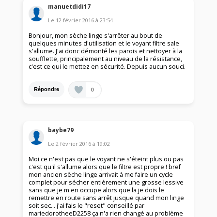
manuetdidi17
Le
12 février 2016
à
23:54
Bonjour, mon sèche linge s'arrêter au bout de
quelques minutes d'utilisation et le voyant filtre sale
s'allume. J'ai donc démonté les parois et nettoyer à la
soufflette, principalement au niveau de la résistance,
c'est ce qui le mettez en sécurité. Depuis aucun souci.
0
Répondre
baybe79
Le
2 février 2016
à
19:02
Moi ce n'est pas que le voyant ne s'éteint plus ou pas
c'est qu'il s'allume alors que le filtre est propre ! bref
mon ancien sèche linge arrivait à me faire un cycle
complet pour sécher entièrement une grosse lessive
sans que je m'en occupe alors que la je dois le
remettre en route sans arrêt jusque quand mon linge
soit sec... j'ai fais le "reset" conseillé par
mariedorotheeD2258 ça n'a rien changé au problème