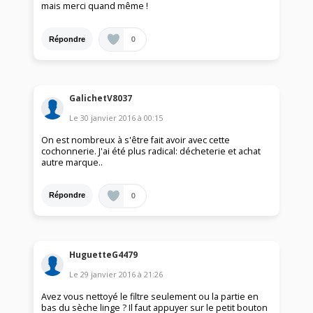
mais merci quand même !
0
Répondre
GalichetV8037
Le
30 janvier 2016
à
00:15
On est nombreux à s'être fait avoir avec cette
cochonnerie. J'ai été plus radical: décheterie et achat
autre marque..
0
Répondre
HuguetteG4479
Le
29 janvier 2016
à
21:26
Avez vous nettoyé le filtre seulement ou la partie en
bas du sèche linge ? Il faut appuyer sur le petit bouton