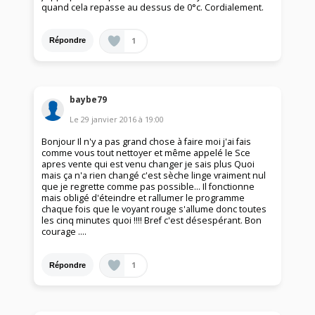
quand cela repasse au dessus de 0°c. Cordialement.
1
Répondre
baybe79
Le
29 janvier 2016
à
19:00
Bonjour Il n'y a pas grand chose à faire moi j'ai fais
comme vous tout nettoyer et même appelé le Sce
apres vente qui est venu changer je sais plus Quoi
mais ça n'a rien changé c'est sèche linge vraiment nul
que je regrette comme pas possible... Il fonctionne
mais obligé d'éteindre et rallumer le programme
chaque fois que le voyant rouge s'allume donc toutes
les cinq minutes quoi !!!! Bref c'est désespérant. Bon
courage ....
1
Répondre