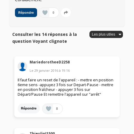
0
Répondre
Consulter les 14 réponses à la
question Voyant clignote
MariedorotheeD2258
Le
29 janvier 2016
à
19:16
Il faut faire un reset de l'appareil : - mettre en position
6eme sens -appuyez 3 fois sur Depart-Pause - mettre
en position fraîcheur - appuyer 3 fois sur
Départ/Pause Et remettre l'appareil sur "arrêt"
8
Répondre
ThieulinJ1500