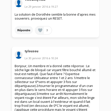
Le
29 janvier 2016
à
19:27
La solution de Dorothée semble la bonne d'apres mes
souvenirs. provoquez un RESET.
3
Répondre
tylousou
Le
30 janvier 2016
à
10:24
Bonjour, Un membre m'a donné cette réponse : Le
sèche lige de bloqué car voyant filtre bouché allumé et
tout est nettoyé. Que faut-il faire ? Expertise
connaisseur Utilisateur entre 1 et 2 ans 1/mettre le
sélecteur sur 6°sens et appuyer 3 fois sur
départ(pause) 2/tourner le programmateur d'un cran
en plus dans le sens horaire et ré appuyer 3 fois sur
départ(pause) 3/mettre sur arrêt Normalement le
voyant rouge s'est éteint Par ailleurs, mon sèche linge
est dans un local ouvert à l'extérieur et quand il fait
trop froid (en dessous de 0°C le voyant est allumé,
j'applique cette procédure mais le voyant s’éteint