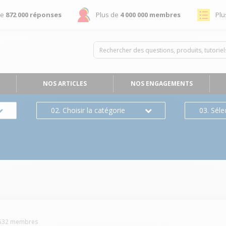
de
872 000 réponses
Plus de
4 000 000 membres
Plu
NOS ARTICLES
NOS ENGAGEMENTS
02. Choisir la catégorie
03. Séle
532
membres