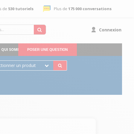
s de
530 tutoriels
Plus de
175 000 conversations
Connexion
QUI SOMMES-NOUS
POSER UNE QUESTION
ctionner un produit