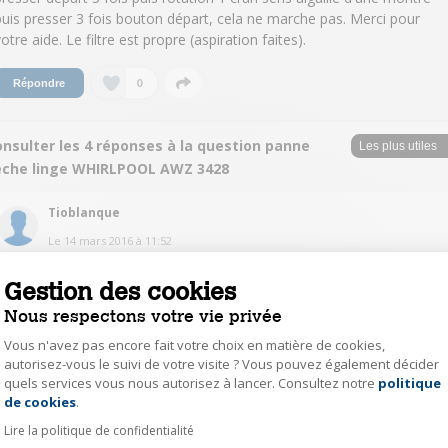
puis presser 3 fois bouton départ, cela ne marche pas. Merci pour
otre aide. Le filtre est propre (aspiration faites).
0
Répondre
nsulter les 4 réponses à la question panne
èche linge WHIRLPOOL AWZ 3428
Tioblanque
Le
14 mars 2016
à
11:52
Bonjour. Cette panne provient de la résistance. Un des 4 thermostats qui
Gestion des cookies
se trouvent dedans est H.S. Panne fréquente chez Whirlpool et Laden.
Cordialement.
Nous respectons votre vie privée
Vous n'avez pas encore fait votre choix en matière de cookies,
0
Répondre
autorisez-vous le suivi de votre visite ? Vous pouvez également décider
quels services vous nous autorisez à lancer. Consultez notre
politique
Axeptio consent
de cookies
.
LacomblezP6963
Lire la politique de confidentialité
Le
13 mars 2016
à
12:06