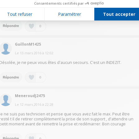
Consentements certifiés par
Il a surchauffé. Attendre quelques heures, et redémarrer. Sinon, un des
capteurs a du griller.
Tout refuser
Paramétrer
Tout accepter
0
Répondre
GuillonM1425
Le
13 mars 2016
à
12:02
Désolée, je ne peux vous êtes d'aucun secours. C'est un INDEZIT.
0
Répondre
MeneroudJ2475
Le
12 mars 2016
à
22:28
Je ne suis pas technicien et pense que vous avez fait le max. Peut être
resté t il de retirer complètement la prise de son support , d'attendre un
petit moment avant de remettre la prise et redémarrer. Bon courage
0
Répondre