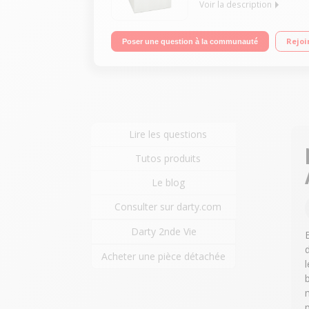
Voir la description
Capacité 7 kg - Evacuation Séchage par sonde (arr
Rejoi
Poser une question à la communauté
Lire les questions
Tutos produits
Le blog
Consulter sur darty.com
Darty 2nde Vie
Acheter une pièce détachée