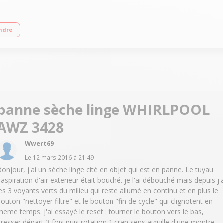
êt automatique) Départ différé Fonction anti-froissage - Grande capacité
ndre
panne sèche linge WHIRLPOOL
AWZ 3428
Wwert69
Le
12 mars 2016
à
21:49
Bonjour, j'ai un sèche linge cité en objet qui est en panne. Le tuyau
daspiration d'air exterieur était bouché. je l'ai débouché mais depuis j'a
les 3 voyants verts du milieu qui reste allumé en continu et en plus le
bouton "nettoyer filtre" et le bouton "fin de cycle" qui clignotent en
meme temps. j'ai essayé le reset : tourner le bouton vers le bas,
presser départ 3 fois puis rotation 1 cran sens aiguille d'une montre