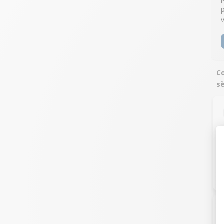
v
Co
s