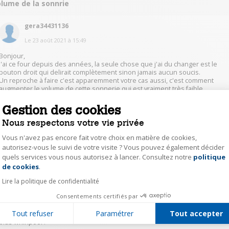
olume de la sonnrie
gera34431136
Le
23 août 2021
à
15:49
Bonjour,
J'ai ce four depuis des années, la seule chose que j'ai du changer est le
bouton droit qui delirait complètement sinon jamais aucun soucis.
Un reproche à faire c'est apparemment votre cas aussi, c'est comment
augmenter le volume de cette sonnerie qui est vraiment très faible
d'origine.
Cordialement.
Gestion des cookies
Nous respectons votre vie privée
0
Répondre
Vous n'avez pas encore fait votre choix en matière de cookies,
autorisez-vous le suivi de votre visite ? Vous pouvez également décider
quels services vous nous autorisez à lancer. Consultez notre
politique
Axeptio consent
fabr44346636
de cookies
.
Le
23 août 2021
à
14:40
Lire la politique de confidentialité
Normal rien ne fonctionne avec ce four au bout d'un moment (genre 6 mois
Consentements certifiés par
après la garantie constructeur !), pour ma part ce sont les vitres intérieures
3 sur 4 qui ont explosé en plein confinement ! Suite à une pyrolise. Obligé
Tout refuser
Paramétrer
Tout accepter
de le remplacer vu le prix d'une vitre ! 200 euros pièces. Bref je n'achète
plus whirlpool !