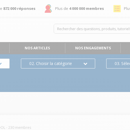
de
872 000 réponses
Plus de
4 000 000 membres
Plu
NOS ARTICLES
NOS ENGAGEMENTS
02. Choisir la catégorie
03. Séle
s
OOL
-
230
membres