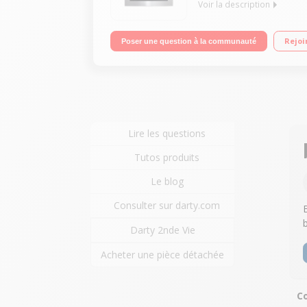
Voir la description
Multifonction - Chaleur tournante Nettoyage pyrol
Rejoi
Poser une question à la communauté
Lire les questions
Tutos produits
Le blog
Consulter sur darty.com
Darty 2nde Vie
Acheter une pièce détachée
Co