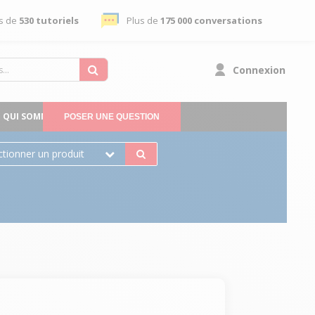
s de
530 tutoriels
Plus de
175 000 conversations
Connexion
QUI SOMMES-NOUS
POSER UNE QUESTION
ctionner un produit