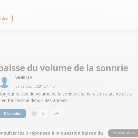
yse - Porte froide Programmateur électronique - Fonction préchauffage rapide 
ndre
baisse du volume de la sonnrie
WHIRLLY
Le
23 août 2021
à
14:24
Bonjour baisse du volume de la sonnerie sans raison alars qu elle a
bien fonctionné depuis des années
0
Répondre
nsulter les 3 réponses à la question baisse du