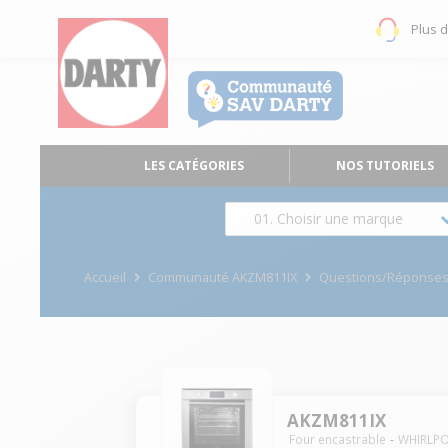
Plus 
LES CATÉGORIES
NOS TUTORIELS
01. Choisir une marque
Accueil
Communauté AKZM811IX
Questions/Réponse
AKZM811IX
Four encastrable
WHIRLP