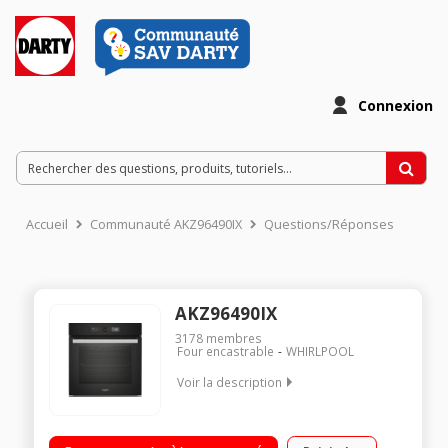
Connexion
Accueil
Communauté AKZ96490IX
Questions/Réponses
AKZ96490IX
3178
membres
Four encastrable
WHIRLPOOL
Voir la description
Encastrable - Multifonction - Chaleur pulsée - Classe A+
Capacité 73 L - Fonctions automatiques 6ème Sens Nettoyage