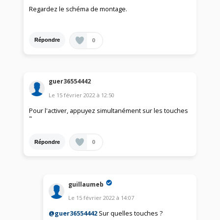
Regardez le schéma de montage.
0
Répondre
guer36554442
Le
15 février 2022
à
12:50
Pour l'activer, appuyez simultanément sur les touches
"
0
Répondre
guillaumeb
Le
15 février 2022
à
14:07
@guer36554442
Sur quelles touches ?