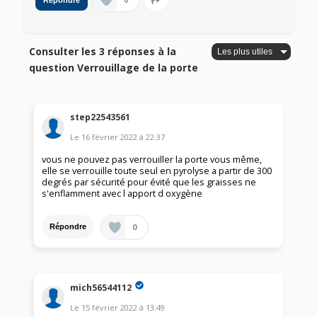
0
Répondre
Consulter les 3 réponses à la
question Verrouillage de la porte
step22543561
Le
16 février 2022
à
22:37
vous ne pouvez pas verrouiller la porte vous même,
elle se verrouille toute seul en pyrolyse a partir de 300
degrés par sécurité pour évité que les graisses ne
s'enflamment avec l apport d oxygène
0
Répondre
mich56544112
Le
15 février 2022
à
13:49