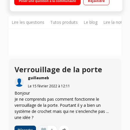
Rejoindre
Poser une question à la communauté
Pyrolyse - Porte froide ventilée - Fermeture douce
Préconisation de température - Préchauffage rapide
Lire les questions
Tutos produits
Le blog
Lire la notice
Verrouillage de la porte
guillaumeb
Le
15 février 2022
à
12:11
Bonjour
Je ne comprends pas comment fonctionne le
verrouillage de la porte. Pourtant il y a bien un
système de crochet mais qui ne s'enclenche pas ...
une idée ?