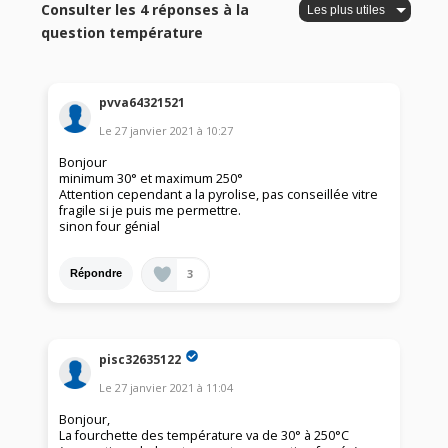
Consulter les 4 réponses à la
question température
pvva64321521
Le
27 janvier 2021
à
10:27
Bonjour
minimum 30° et maximum 250°
Attention cependant a la pyrolise, pas conseillée vitre
fragile si je puis me permettre.
sinon four génial
3
Répondre
pisc32635122
Le
27 janvier 2021
à
11:04
Bonjour,
La fourchette des température va de 30° à 250°C