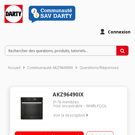
Connexion
Accueil
Communauté AKZ96490IX
Questions/Réponses
AKZ96490IX
3178
membres
Four encastrable
WHIRLPOOL
Voir la description
Encastrable - Multifonction - Chaleur pulsée - Classe A+
Capacité 73 L - Fonctions automatiques 6ème Sens Nettoyage