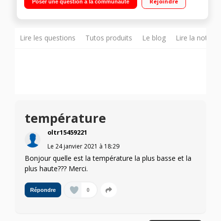
Rejoindre
Poser une question à la communauté
Pyrolyse - Porte froide ventilée - Fermeture douce
Préconisation de température - Préchauffage rapide
Lire les questions
Tutos produits
Le blog
Lire la notice
température
oltr15459221
Le
24 janvier 2021
à
18:29
Bonjour quelle est la température la plus basse et la
plus haute??? Merci.
0
Répondre