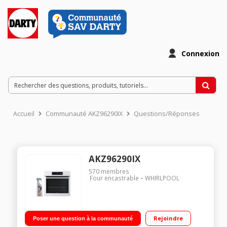
Connexion
Accueil
Communauté AKZ96290IX
Questions/Réponses
AKZ96290IX
570
membres
Four encastrable
WHIRLPOOL
Rejoindre
Poser une question à la communauté