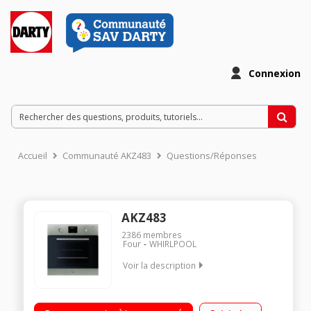
Connexion
Accueil
Communauté AKZ483
Questions/Réponses
AKZ483
2386
membres
Four
WHIRLPOOL
Voir la description
Encastrable - Four multifonction Chaleur tournante
Préconisation de température - 5 modes de cuisson 4