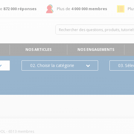
de
872 000 réponses
Plus de
4 000 000 membres
Plu
NOS ARTICLES
NOS ENGAGEMENTS
02. Choisir la catégorie
03. Séle
OOL
-
6513
membres