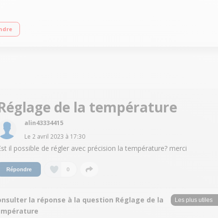
e Nettoyage catalyse - Porte tempérée 5 modes de cuisson dont décongélation/su
ndre
Réglage de la température
alin43334415
Le
2 avril 2023
à
17:30
Est il possible de régler avec précision la température? merci
0
Répondre
nsulter la réponse à la question Réglage de la
empérature