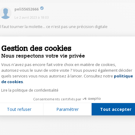
peli55652666
Le
2 avril 2023
à
18:03
Il faut tourner la molette… ce n'est pas une précision digitale
0
Répondre
Gestion des cookies
Nous respectons votre vie privée
1
Vous n'avez pas encore fait votre choix en matière de cookies,
autorisez-vous le suivi de votre visite ? Vous pouvez également décider
quels services vous nous autorisez à lancer. Consultez notre
politique
Axeptio consent
de cookies
.
Lire la politique de confidentialité
Consentements certifiés par
Tout refuser
Paramétrer
Tout accepter