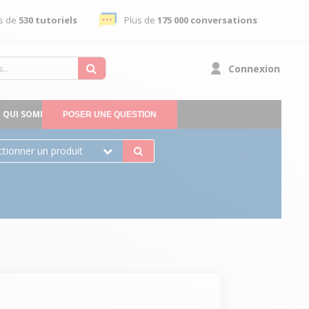
s de
530 tutoriels
Plus de
175 000 conversations
Connexion
QUI SOMMES-NOUS
POSER UNE QUESTION
ctionner un produit