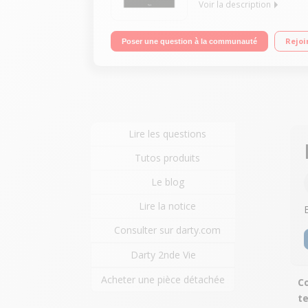
Voir la description
Encastrable - Four multifonction Chaleur tournant
Rejoi
Poser une question à la communauté
télescopique - Système Profit
Lire les questions
Tutos produits
Le blog
Lire la notice
Consulter sur darty.com
Darty 2nde Vie
Acheter une pièce détachée
Co
t