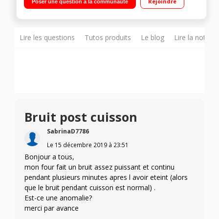
Rejoindre
Poser une question à la communauté
décongélation/surgelé Grande capacité : 65 litres - Rail
télescopique - Système Profit
Lire les questions
Tutos produits
Le blog
Lire la notice
Bruit post cuisson
SabrinaD7786
Le
15 décembre 2019
à
23:51
Bonjour a tous,
mon four fait un bruit assez puissant et continu
pendant plusieurs minutes apres l avoir eteint (alors
que le bruit pendant cuisson est normal) .
Est-ce une anomalie?
merci par avance