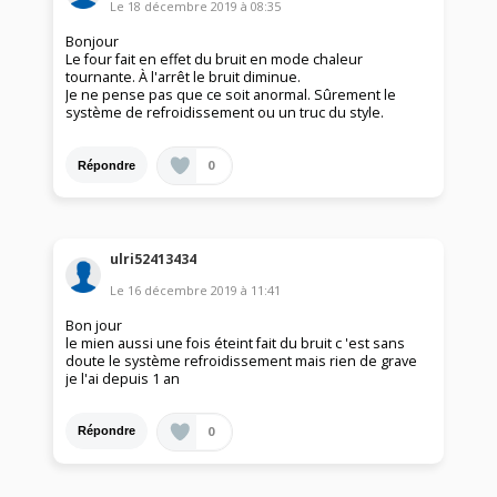
Le
18 décembre 2019
à
08:35
Bonjour
Le four fait en effet du bruit en mode chaleur
tournante. À l'arrêt le bruit diminue.
Je ne pense pas que ce soit anormal. Sûrement le
système de refroidissement ou un truc du style.
0
Répondre
ulri52413434
Le
16 décembre 2019
à
11:41
Bon jour
le mien aussi une fois éteint fait du bruit c 'est sans
doute le système refroidissement mais rien de grave
je l'ai depuis 1 an
0
Répondre