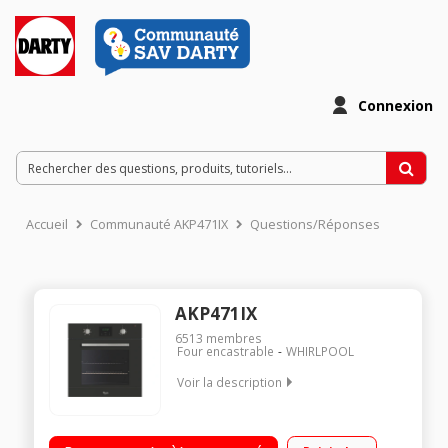
Connexion
Accueil
Communauté AKP471IX
Questions/Réponses
AKP471IX
6513
membres
Four encastrable
WHIRLPOOL
Voir la description
Encastrable - Four multifonction Chaleur tournante Nettoyage
catalyse - Porte tempérée 5 modes de cuisson dont