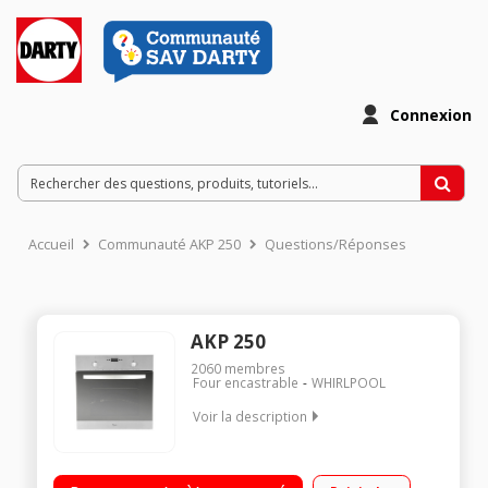
Connexion
Accueil
Communauté AKP 250
Questions/Réponses
AKP 250
2060
membres
Four encastrable
WHIRLPOOL
Voir la description
Multifonction - Air brassé Nettoyage catalyse Programmateur
électronique Capacité : 65 litres - 5 modes de cuisson