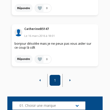
0
Répondre
CatherineB5147
Le
16 mars 2016
à
18:01
bonjour désolée mais je ne peux pas vous aider sur
ce coup là cdlt
0
Répondre
1
01. Choisir une marque