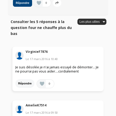
0
Répondre
Consulter les 5 réponses à la
question four ne chauffe plus du
bas
VirginieF7876
Le
17 mars 2016
à
10:40
Je suis désolée je n'ai jamais essayé de démonter... Je
ne pourrai pas vous aider....cordialement
0
Répondre
AmelieK7514
Le
17 mars 2016
à
09:50