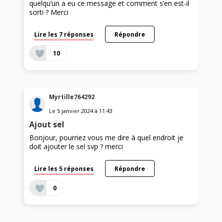
quelqu’un a eu ce message et comment s’en est-il
sorti ? Merci
Lire les 7 réponses
Répondre
10
Myrtille764292
Le
5 janvier 2024
à
11:43
Ajout sel
Bonjour, pourriez vous me dire à quel endroit je
doit ajouter le sel svp ? merci
Lire les 5 réponses
Répondre
0