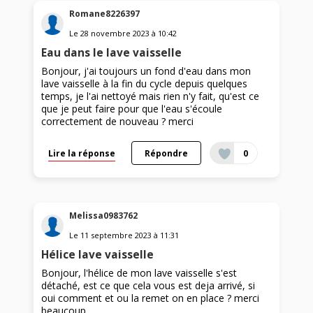
Romane8226397
Le
28 novembre 2023
à
10:42
Eau dans le lave vaisselle
Bonjour, j'ai toujours un fond d'eau dans mon
lave vaisselle à la fin du cycle depuis quelques
temps, je l'ai nettoyé mais rien n'y fait, qu'est ce
que je peut faire pour que l'eau s'écoule
correctement de nouveau ? merci
Lire la réponse
Répondre
0
Melissa0983762
Le
11 septembre 2023
à
11:31
Hélice lave vaisselle
Bonjour, l'hélice de mon lave vaisselle s'est
détaché, est ce que cela vous est deja arrivé, si
oui comment et ou la remet on en place ? merci
beaucoup