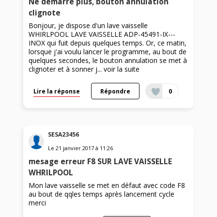
Ne démarre plus, bouton annulation
clignote
Bonjour, je dispose d'un lave vaisselle
WHIRLPOOL LAVE VAISSELLE ADP-45491-IX---
INOX qui fuit depuis quelques temps. Or, ce matin,
lorsque j'ai voulu lancer le programme, au bout de
quelques secondes, le bouton annulation se met à
clignoter et à sonner j...
voir la suite
Lire la réponse
Répondre
0
SESA23456
Le
21 janvier 2017
à
11:26
mesage erreur F8 SUR LAVE VAISSELLE
WHRILPOOL
Mon lave vaisselle se met en défaut avec code F8
au bout de qqles temps après lancement cycle
merci