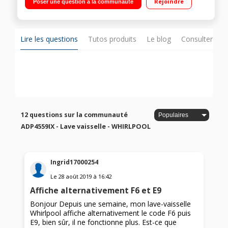
Rejoindre
Poser une question à la communauté
temps restant) / Nettoyage autonome du filtre AutoClean
Lire les questions
Tutos produits
Le blog
Consulter sur
12 questions sur la communauté
ADP4559IX - Lave vaisselle - WHIRLPOOL
Ingrid17000254
Le
28 août 2019
à
16:42
Affiche alternativement F6 et E9
Bonjour Depuis une semaine, mon lave-vaisselle
Whirlpool affiche alternativement le code F6 puis
E9, bien sûr, il ne fonctionne plus. Est-ce que