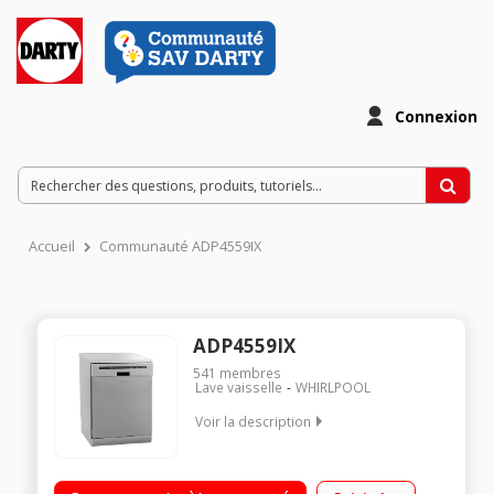
Connexion
Accueil
Communauté ADP4559IX
ADP4559IX
541
membres
Lave vaisselle
WHIRLPOOL
Voir la description
Largeur 60 cm (12 couverts) - 46 dB / Consommation d'eau 12
L/cycle - Classe A+ / Départ différé 1 à 24 h (affichage du