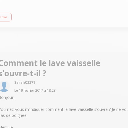
 B) Consommation d'eau 9 L/cycle - Classe énergétique D Départ différé de 1 
ndre
Comment le lave vaisselle
s'ouvre-t-il ?
SarahC3371
Le
19 février 2017
à
18:23
Bonjour,
Pourriez-vous m'indiquer comment le lave-vaisselle s'ouvre ? Je ne voi
pas de poignée.
Merci !e