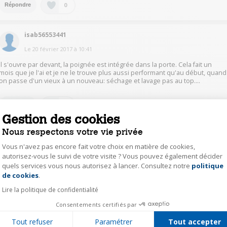
0
Répondre
isab56553441
Le
20 février 2017
à
10:41
Il s'ouvre par devant, la poignée est intégrée dans la porte. Cela fait un
mois que je l'ai et je ne le trouve plus aussi performant qu'au début, quand
on passe d'un vieux à un nouveau: séchage et lavage pas au top....
0
Répondre
Gestion des cookies
Nous respectons votre vie privée
cori63431446
Vous n'avez pas encore fait votre choix en matière de cookies,
Le
19 février 2017
à
23:14
autorisez-vous le suivi de votre visite ? Vous pouvez également décider
sous le bandeau gris passez la main et tirez vers vous
quels services vous nous autorisez à lancer. Consultez notre
politique
Axeptio consent
de cookies
.
0
Lire la politique de confidentialité
Répondre
Consentements certifiés par
lion16626334
Tout refuser
Paramétrer
Tout accepter