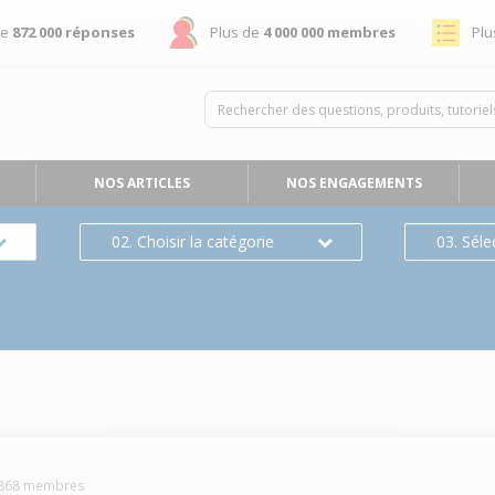
de
872 000 réponses
Plus de
4 000 000 membres
Plu
NOS ARTICLES
NOS ENGAGEMENTS
02. Choisir la catégorie
03. Séle
s
868
membres