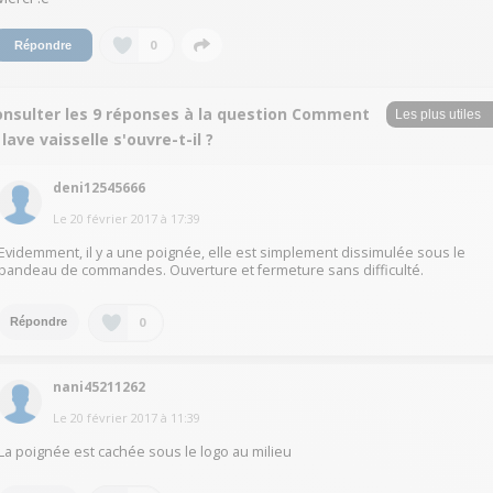
0
Répondre
onsulter les 9 réponses à la question Comment
 lave vaisselle s'ouvre-t-il ?
deni12545666
Le
20 février 2017
à
17:39
Evidemment, il y a une poignée, elle est simplement dissimulée sous le
bandeau de commandes. Ouverture et fermeture sans difficulté.
0
Répondre
nani45211262
Le
20 février 2017
à
11:39
La poignée est cachée sous le logo au milieu