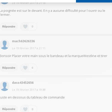
Le
19 février 2017
à
21:18
La poignée est sur le devant. Il n y a aucune difficulté pour l ouvrir ou le
fermer.
0
Répondre
mach63626336
Le
19 février 2017
à
21:11
Bonsoir Placer votre main sous le bandeau et la marqueWestline et tirer
0
Répondre
dass43452656
Le
19 février 2017
à
19:48
juste en dessous du tableau de commande
0
Répondre