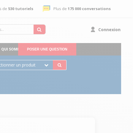
s de
530 tutoriels
Plus de
175 000 conversations
Connexion
QUI SOMMES-NOUS
POSER UNE QUESTION
ctionner un produit