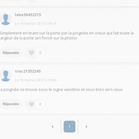
labe56452215
Le
19 février 2017
à
19:19
Simplement en tirant sur la porte par la poignée en creux qui fait toute la
largeur de la porte (en foncé sur la photo)
0
Répondre
truc21352245
Le
19 février 2017
à
19:04
la poignée se trouve sous le signe westline et vous tirez vers vous
0
Répondre
1