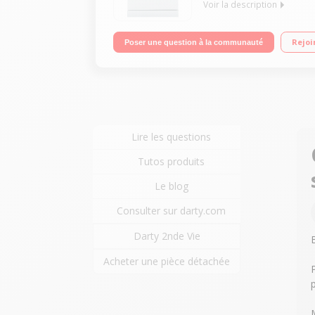
Voir la description
Largeur 60 cm (15 couverts) - 39dB (classe sonore
Rejoi
Poser une question à la communauté
charge - 10 Programmes
Lire les questions
Tutos produits
Le blog
Consulter sur darty.com
Darty 2nde Vie
Acheter une pièce détachée