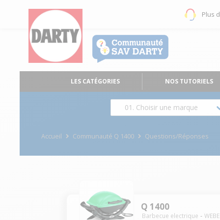
Plus 
LES CATÉGORIES
NOS TUTORIELS
01. Choisir une marque
Accueil
Communauté Q 1400
Questions/Réponses
Q 1400
Barbecue electrique
WEBE