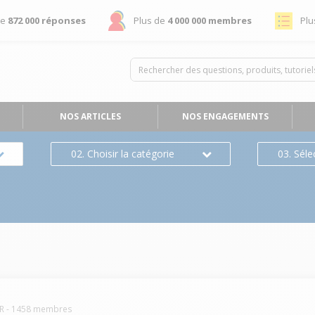
de
872 000 réponses
Plus de
4 000 000 membres
Plu
NOS ARTICLES
NOS ENGAGEMENTS
02. Choisir la catégorie
03. Séle
R
-
1458
membres