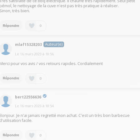
Très satisfaite de ce bbq électrique. Il chauffe très rapidement. Seul petit
bémol, le nettoyage de la cuve n'est pas très pratique à réaliser.
Sinon, très bien.
0
Répondre
Auteur(e)
mlaf15328203
Le
16 mars 2023
à
18:56
Merci pour vos avis / vos retours rapides. Cordialement
0
Répondre
bert22556636
Le
16 mars 2023
à
18:54
Bonjour. Je n'ai jamais regretté mon achat. C'est un très bon barbecue
d'utilisation facile.
0
Répondre