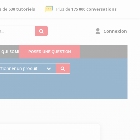
s de
530 tutoriels
Plus de
175 000 conversations
Connexion
QUI SOMMES-NOUS
POSER UNE QUESTION
ctionner un produit