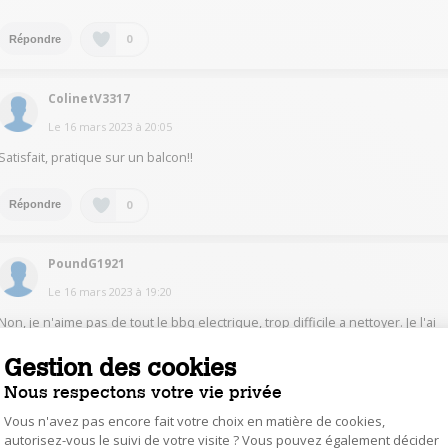
0
Répondre
ColinetV3317
Le
16 mars 2023
à
20:05
Satisfait, pratique sur un balcon!!
0
Répondre
PoundG1921
Le
16 mars 2023
à
19:20
Non, je n'aime pas de tout le bbq electrique, trop difficile a nettoyer. Je l'ai
vendu et j'ai acheter un plancha gaz Somagic que j'aime bien
Gestion des cookies
0
Répondre
Nous respectons votre vie privée
Vous n'avez pas encore fait votre choix en matière de cookies,
autorisez-vous le suivi de votre visite ? Vous pouvez également décider
alai36535255