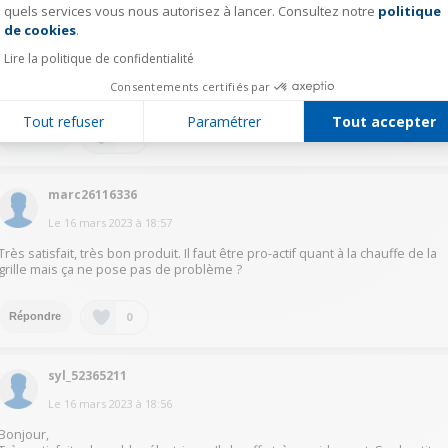
quels services vous nous autorisez à lancer. Consultez notre
politique
Axeptio consent
Le
16 mars 2023
à
19:17
de cookies
.
Très bon appareil, chauffe très bien, avec la possibilité de fermer le capot
Lire la politique de confidentialité
pour une cuisson d'aliments demandant une forte chaleur (poulet par
Consentements certifiés par
exemple)En bref, je ne regrette pas du tout cet achat.
Tout refuser
Paramétrer
Tout accepter
0
Répondre
marc26116336
Le
16 mars 2023
à
18:57
Très satisfait, très bon produit. Il faut être pro-actif quant à la chauffe de la
grille mais ça ne pose pas de problème ?
0
Répondre
syl_52365211
Le
16 mars 2023
à
18:56
Bonjour,