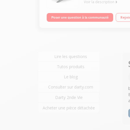
Voir la description
Barbecue électrique - Surface de cuisson 43 x 32
Rejoi
Poser une question à la communauté
Lire les questions
Tutos produits
Le blog
Consulter sur darty.com
Darty 2nde Vie
Acheter une pièce détachée