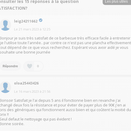
nsulter les 15 réponses à la question
ATISFACTION?
leig24211662
Le
21 mars 2023
à
12:25
Bonjour je suis très satisfait de ce barbecue très efficace facile à entretenir
.je l'utilise toute l'année.. par contre ce n'est pas une plancha effectivemen
tout dépend de ce que vous recherchez. Espérant vous avoir aidé je vous
souhaite une bonne journée
0
Répondre
oloa25443426
Le
16 mars 2023
à
21:56
Bonsoir Satisfait je l'ai depuis 5 ans il fonctionne bien en revanche j'ai
changé deux fois la résistance et pour éviter de payer plus de 90€ j'en ai
pris des génériques qui fonctionnent aussi biien et qui coûtent la moitié d
prix !!
Seul defaut le nettoyage qui pas évident !
Bonne soirée.