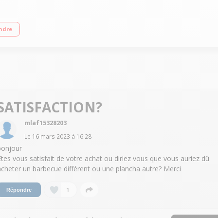
 cm Puissance 2200 Watts Cuve et couvercle en fonte d'aluminium Molette de r
ndre
SATISFACTION?
mlaf15328203
Le
16 mars 2023
à
16:28
bonjour
Etes vous satisfait de votre achat ou diriez vous que vous auriez dû
acheter un barbecue différent ou une plancha autre? Merci
1
Répondre