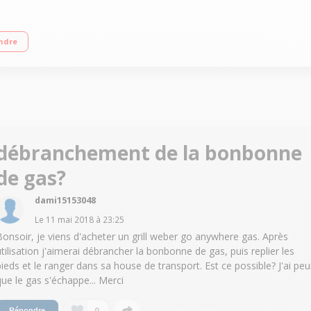
 en acier inoxydable Cuve et couvercle en acier émaillé Idéal pour le transport
ndre
débranchement de la bonbonne
de gas?
dami15153048
Le
11 mai 2018
à
23:25
Bonsoir, je viens d'acheter un grill weber go anywhere gas. Après
utilisation j'aimerai débrancher la bonbonne de gas, puis replier les
pieds et le ranger dans sa house de transport. Est ce possible? J'ai peu
que le gas s'échappe... Merci
0
Répondre