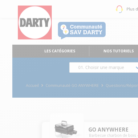
Plus 
LES CATÉGORIES
NOS TUTORIELS
01. Choisir une marque
Accueil
Communauté GO ANYWHERE
Questions/Répo
GO ANYWHERE
Barbecue charbon de bois