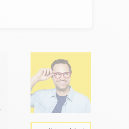
 et le pique-nique
r