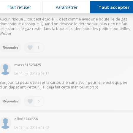
VincentG8304
Tout refuser
Paramétrer
Tout accepter
Le
12 mai 2018
à
01:23
Aucun risque ... tout est étudié .... c’est comme avec une bouteille de gaz
domestique classique. Quand on dévisse le détendeur, plus rien ne fait
pression et le gaz reste dans la bouteille. Idem pour les petites bouteilles
Weber
1
Répondre
mass61523425
Le
14 mai 2018
à
09:17
Bonjour, tu peux dévisser la cartouche sans avoir peur, elle est équipée
d'un clapet anti-retour. J'ai déjà fait cette manipulation ;-)
0
Répondre
oliv63244556
Le
13 mai 2018
à
18:43