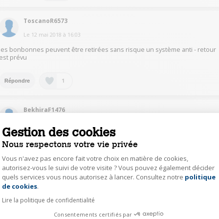
ToscanoR6573
Le
12 mai 2018
à
16:03
les bonbonnes peuvent être retirées sans risque un système anti - retour
est prévu
1
Répondre
BekhiraF1476
Le
12 mai 2018
à
12:53
Gestion des cookies
Bonjour, cela fait 3 ans que je me sers de ce barbecue et il n'y a aucun
Nous respectons votre vie privée
problème puisque dès que l'on dévisse la bouteille, il n'y a plus aucune
pression donc impossible que le gaz s'échappe. De plus 1 fois la bouteille
Vous n'avez pas encore fait votre choix en matière de cookies,
débranchée vous pouvez la conserver autant de temps que vous voulez
autorisez-vous le suivi de votre visite ? Vous pouvez également décider
sans que le gaz ne s'échappe
quels services vous nous autorisez à lancer. Consultez notre
politique
Axeptio consent
de cookies
.
1
Répondre
Lire la politique de confidentialité
Consentements certifiés par