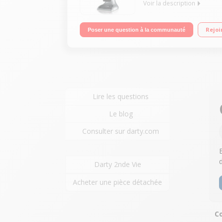
Voir la description
Gazéificateur d'eau Cylindre pour 60 litres d'eau
Rejoi
Poser une question à la communauté
Lire les questions
Le blog
Consulter sur darty.com
Darty 2nde Vie
Acheter une pièce détachée
Co