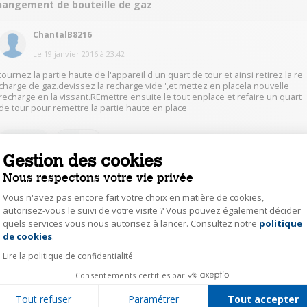
hangement de bouteille de gaz
ChantalB8216
Le
19 janvier 2016
à
23:42
tournez la partie haute de l'appareil d'un quart de tour et ainsi retirez la re
charge de gaz.devissez la recharge vide ',et mettez en placela nouvelle
recharge en la vissant.REmettre ensuite le tout enplace et refaire un quart
de tour pour remettre la partie haute en place
1
Répondre
Gestion des cookies
Nous respectons votre vie privée
DessolinP3702
Vous n'avez pas encore fait votre choix en matière de cookies,
Le
20 janvier 2016
à
11:29
autorisez-vous le suivi de votre visite ? Vous pouvez également décider
Tu tournes et tu devisses
quels services vous nous autorisez à lancer. Consultez notre
politique
Axeptio consent
de cookies
.
0
Répondre
Lire la politique de confidentialité
Consentements certifiés par
ChantalB8216
Tout refuser
Paramétrer
Tout accepter