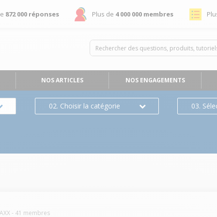
de
872 000 réponses
Plus de
4 000 000 membres
Plu
NOS ARTICLES
NOS ENGAGEMENTS
02. Choisir la catégorie
03. Séle
AXX
-
41
membres