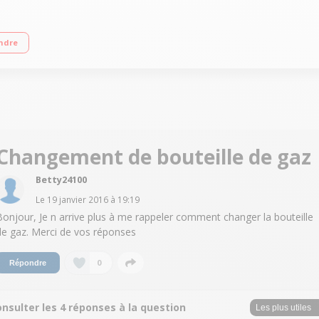
 gazeuse Recharge de gaz CO2 fournie - 1 bouteille de 1 litre fournie Respecte
ndre
Changement de bouteille de gaz
Betty24100
Le
19 janvier 2016
à
19:19
Bonjour, Je n arrive plus à me rappeler comment changer la bouteille
de gaz. Merci de vos réponses
0
Répondre
nsulter les 4 réponses à la question