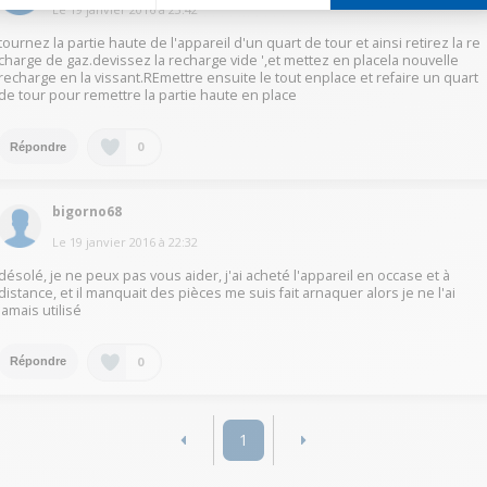
Le
19 janvier 2016
à
23:42
tournez la partie haute de l'appareil d'un quart de tour et ainsi retirez la re
charge de gaz.devissez la recharge vide ',et mettez en placela nouvelle
recharge en la vissant.REmettre ensuite le tout enplace et refaire un quart
de tour pour remettre la partie haute en place
0
Répondre
bigorno68
Le
19 janvier 2016
à
22:32
désolé, je ne peux pas vous aider, j'ai acheté l'appareil en occase et à
distance, et il manquait des pièces me suis fait arnaquer alors je ne l'ai
jamais utilisé
0
Répondre
1