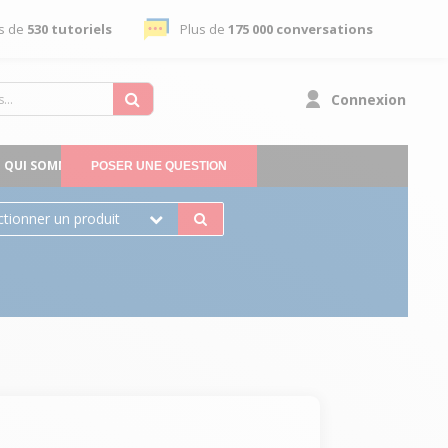
s de
530 tutoriels
Plus de
175 000 conversations
Connexion
QUI SOMMES-NOUS
POSER UNE QUESTION
ctionner un produit