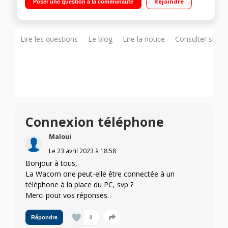
Rejoindre
Poser une question à la communauté
Compatible avec PC et MAC Une connexion personnalisée
Lire les questions
Le blog
Lire la notice
Consulter sur d
Connexion téléphone
Maloui
Le
23 avril 2023
à
18:58
Bonjour à tous,
La Wacom one peut-elle être connectée à un
téléphone à la place du PC, svp ?
Merci pour vos réponses.
0
Répondre