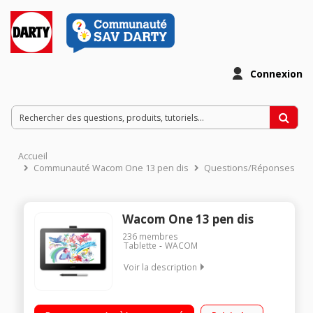
Connexion
Accueil
Communauté Wacom One 13 pen dis
Questions/Réponses
Wacom One 13 pen dis
236
membres
Tablette
WACOM
Voir la description
Une surface avec une friction naturelle et un minimum de
reflets Compatible avec les stylets de grandes marques.