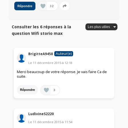
32
Répondre
Consulter les 6 réponses à la
question Wifi storio max
Auteur(e)
BrigitteA9458
Le
11 décembre 2015
à
12:18
Merci beaucoup de votre réponse. Je vais faire Ca de
suite.
3
Répondre
LudivineS2220
Le
11 décembre 2015
à
11:54