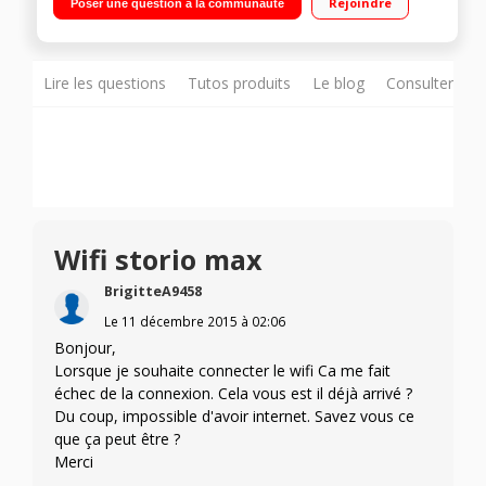
Rejoindre
Poser une question à la communauté
/ Android - Wifi et contrôle parental
Lire les questions
Tutos produits
Le blog
Consulter sur
Wifi storio max
BrigitteA9458
Le
11 décembre 2015
à
02:06
Bonjour,
Lorsque je souhaite connecter le wifi Ca me fait
échec de la connexion. Cela vous est il déjà arrivé ?
Du coup, impossible d'avoir internet. Savez vous ce
que ça peut être ?
Merci