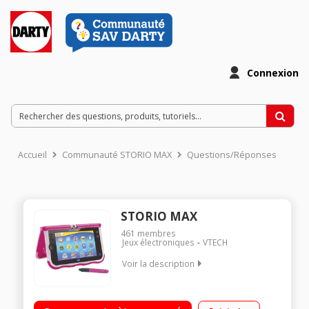
Connexion
Accueil
Communauté STORIO MAX
Questions/Réponses
STORIO MAX
461
membres
Jeux électroniques
VTECH
Voir la description
Tablette éducative 3 à 11 ans - Ecran 7" capacitif / Appareil
photo et vidéo 2 mégapixels / 20 jeux et applications incluses