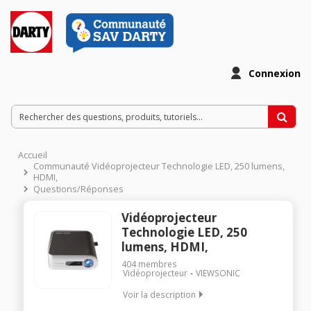
Connexion
Accueil
Communauté Vidéoprojecteur Technologie LED, 250 lumens,
HDMI,
Questions/Réponses
Vidéoprojecteur
Technologie LED, 250
lumens, HDMI,
404
membres
Vidéoprojecteur
VIEWSONIC
Voir la description
"Vidéoprojecteur LED Full HD nomade à focale ultra courte