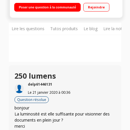
Ecran 24"" à 100"" - Contraste 120 000:1 - 1.07 Milliards de
Rejoindre
Poser une question à la communauté
couleurs Autonomie jusqu'à 6h - Projection 360° - Stockage
interne 16 Go 1 HDMI - 1 USB Type C"
Lire les questions
Tutos produits
Le blog
Lire la notice
250 lumens
delp61446131
Le
21 janvier 2020
à
00:36
Question résolue
bonjour
La luminosité est elle suffisante pour visionner des
documents en plein jour ?
merci