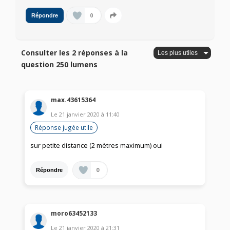
0
Répondre
Consulter les 2 réponses à la
question 250 lumens
max.43615364
Le
21 janvier 2020
à
11:40
Réponse jugée utile
sur petite distance (2 mètres maximum) oui
0
Répondre
moro63452133
Le
21 janvier 2020
à
21:31