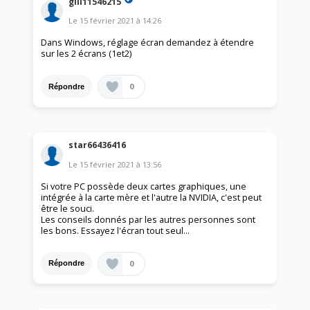
gill11546215
Le
15 février 2021
à
14:26
Dans Windows, réglage écran demandez à étendre
sur les 2 écrans (1et2)
0
Répondre
star66436416
Le
15 février 2021
à
13:56
Si votre PC possède deux cartes graphiques, une
intégrée à la carte mère et l'autre la NVIDIA, c'est peut
être le souci.
Les conseils donnés par les autres personnes sont
les bons. Essayez l'écran tout seul...
0
Répondre