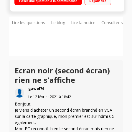
Rejoindre
Poser une question à la communauté
VGA, HDMI 1.4 et audio out VGA, HDMI 1.4 et audio out"
Lire les questions
Le blog
Lire la notice
Consulter sur d
Ecran noir (second écran)
rien ne s'affiche
gawel76
Le
12 février 2021
à
18:42
Bonjour,
Je viens d'acheter un second écran branché en VGA
sur la carte graphique, mon premier est sur hdmi CG
également.
Mon PC reconnaît bien le second écran mais rien ne