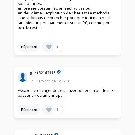
sont bonnes..
en premier, tester l'écran seul au cas où..
en deuxième, l'explication de Cher est LA méthode...
il ne suffit pas de brancher pour que tout marche, il
faut bien un peu paramétrer sur un PC, comme pour
tout le reste..
1
Répondre
gust32162115
Le
15 février 2021
à
12:38
Essaye de changer de prise avec ton écran ou de me
passer en écran principal
1
Répondre