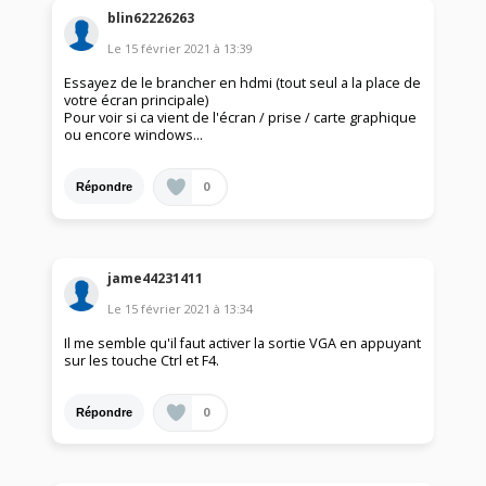
blin62226263
Le
15 février 2021
à
13:39
Essayez de le brancher en hdmi (tout seul a la place de
votre écran principale)
Pour voir si ca vient de l'écran / prise / carte graphique
ou encore windows...
0
Répondre
jame44231411
Le
15 février 2021
à
13:34
Il me semble qu'il faut activer la sortie VGA en appuyant
sur les touche Ctrl et F4.
0
Répondre