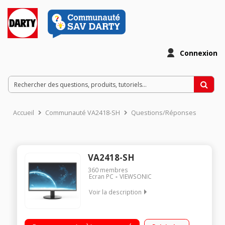
Connexion
Accueil
Communauté VA2418-SH
Questions/Réponses
VA2418-SH
360
membres
Ecran PC
VIEWSONIC
Voir la description
"Ecran 24"" - Dalle IPS - 16:9 - Full HD Contraste dynamique 50
000 000:1 - Luminosité 250cd/m² Temps de réponse 5 ms