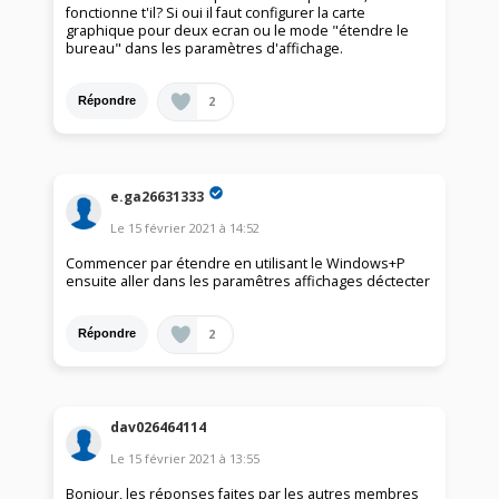
fonctionne t'il? Si oui il faut configurer la carte
graphique pour deux ecran ou le mode "étendre le
bureau" dans les paramètres d'affichage.
2
Répondre
e.ga26631333
Le
15 février 2021
à
14:52
Commencer par étendre en utilisant le Windows+P
ensuite aller dans les paramêtres affichages déctecter
2
Répondre
dav026464114
Le
15 février 2021
à
13:55
Bonjour, les réponses faites par les autres membres