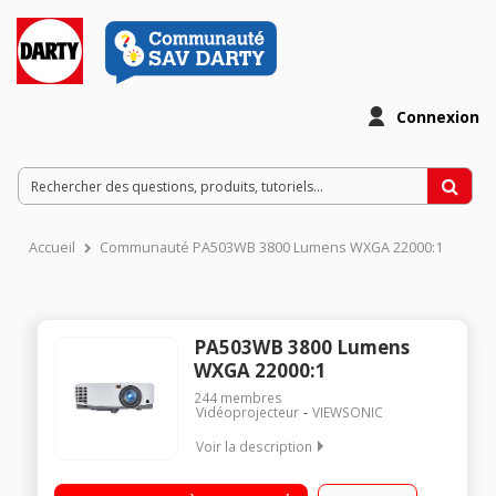
Connexion
Accueil
Communauté PA503WB 3800 Lumens WXGA 22000:1
PA503WB 3800 Lumens
WXGA 22000:1
244
membres
Vidéoprojecteur
VIEWSONIC
Voir la description
Vidéoprojecteur DLP WXGA Compact et léger 2,2 kg Taux de
contraste 22000:1 - Puissant 3800 Lumens Jusqu' à 15000