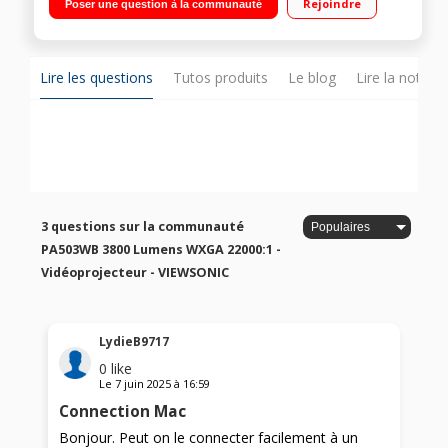
Rejoindre
Poser une question à la communauté
heures d'utilisation
Lire les questions
Tutos produits
Le blog
Lire la notice
3 questions sur la communauté
PA503WB 3800 Lumens WXGA 22000:1 -
Vidéoprojecteur - VIEWSONIC
LydieB9717
0
like
Le
7 juin 2025
à
16:59
Connection Mac
Bonjour. Peut on le connecter facilement à un