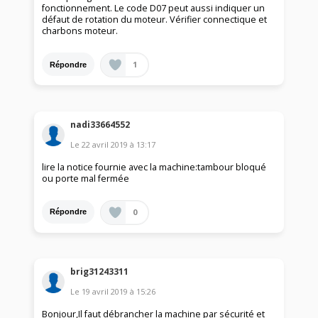
fonctionnement. Le code D07 peut aussi indiquer un
défaut de rotation du moteur. Vérifier connectique et
charbons moteur.
1
Répondre
nadi33664552
Le
22 avril 2019
à
13:17
lire la notice fournie avec la machine:tambour bloqué
ou porte mal fermée
0
Répondre
brig31243311
Le
19 avril 2019
à
15:26
Bonjour,Il faut débrancher la machine par sécurité et