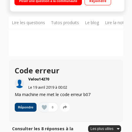
Rejoindre
Poser une question à la communauté
Favori - Option couleurs foncées
Lire les questions
Tutos produits
Le blog
Lire la notice
Code erreur
Valou14270
Le
19 avril 2019
à
00:02
Ma machine me met le code erreur b07
0
Répondre
Consulter les 8 réponses à la