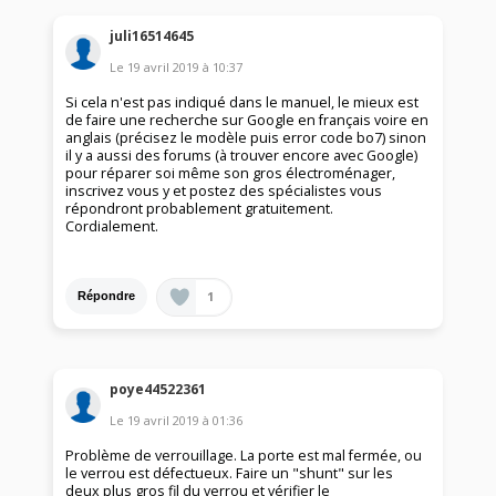
juli16514645
Le
19 avril 2019
à
10:37
Si cela n'est pas indiqué dans le manuel, le mieux est
de faire une recherche sur Google en français voire en
anglais (précisez le modèle puis error code bo7) sinon
il y a aussi des forums (à trouver encore avec Google)
pour réparer soi même son gros électroménager,
inscrivez vous y et postez des spécialistes vous
répondront probablement gratuitement.
Cordialement.
1
Répondre
poye44522361
Le
19 avril 2019
à
01:36
Problème de verrouillage. La porte est mal fermée, ou
le verrou est défectueux. Faire un "shunt" sur les
deux plus gros fil du verrou et vérifier le