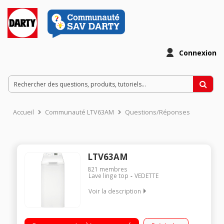
Connexion
Accueil
Communauté LTV63AM
Questions/Réponses
LTV63AM
821
membres
Lave linge top
VEDETTE
Voir la description
Capacité 6 kg - Classe A+++ -10% Essorage jusqu'à 1300
tours/mn Départ différé / Affichage du temps restant Touche