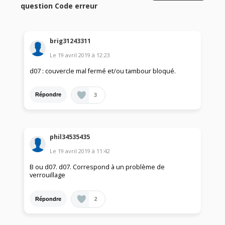
question Code erreur
brig31243311
Le
19 avril 2019
à
12:23
d07 : couvercle mal fermé et/ou tambour bloqué.
3
Répondre
phil34535435
Le
19 avril 2019
à
11:42
B ou d07. d07. Correspond à un problème de
verrouillage
2
Répondre