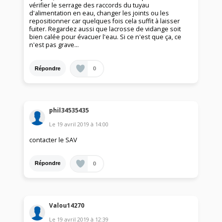
vérifier le serrage des raccords du tuyau
d'alimentation en eau, changer les joints ou les
repositionner car quelques fois cela suffit à laisser
fuiter. Regardez aussi que lacrosse de vidange soit
bien calée pour évacuer l'eau. Si ce n'est que ça, ce
n'est pas grave...
0
Répondre
phil34535435
Le
19 avril 2019
à
14:00
contacter le SAV
0
Répondre
Valou14270
Le
19 avril 2019
à
12:39