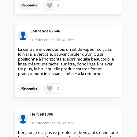
0
Répondre
LaurenceG7646
Le
7 décembre 2016
à
19:44
La centrale envoie parfois un jet de vapeur soit très
loin si à la verticale, pouvant bruler qu'un Ou si
positionné à l'horizontale, alors mouille beaucoup le
linge créant une tâche jaunâtre, donc linge à relaver.
De plus, le bruit qu'elle produit est très fort et
pratiquement incessant. J'hésite à la retourner.
0
Répondre
HerveR1306
Le
7 décembre 2016
à
15:21
bonjour je n ai pas ce problème , le voyant s éteint une