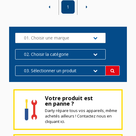
1
01. Choisir une marque
02. Choisir la catégorie
03. Sélectionner un produit
Votre produit est
en panne ?
Darty répare tous vos appareils, même
achetés ailleurs ! Contactez nous en
cliquant ici.