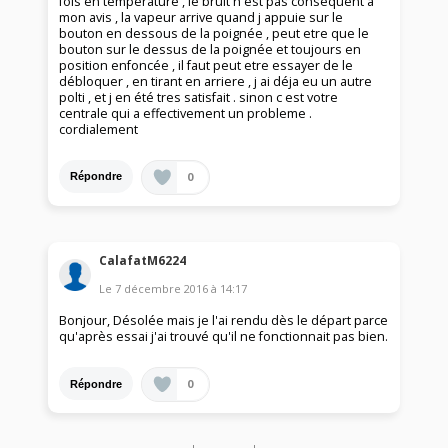
fois en tempèrature , le bruit n est pas conséquent a
mon avis , la vapeur arrive quand j appuie sur le
bouton en dessous de la poignée , peut etre que le
bouton sur le dessus de la poignée et toujours en
position enfoncée , il faut peut etre essayer de le
débloquer , en tirant en arriere , j ai déja eu un autre
polti , et j en été tres satisfait . sinon c est votre
centrale qui a effectivement un probleme .
cordialement
0
Répondre
CalafatM6224
Le
7 décembre 2016
à
14:17
Bonjour, Désolée mais je l'ai rendu dès le départ parce
qu'après essai j'ai trouvé qu'il ne fonctionnait pas bien.
0
Répondre