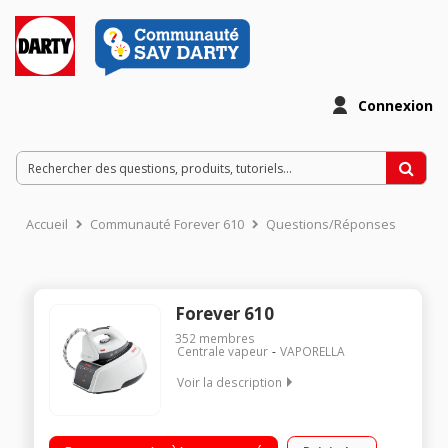
Connexion
Accueil
Communauté Forever 610
Questions/Réponses
Forever 610
352
membres
Centrale vapeur
VAPORELLA
Voir la description
Vapeur haute pression : 4 bars Autonomie illimitée - Temps de
chauffe : 3 min Débit vapeur : 80 g/min Semelle inox