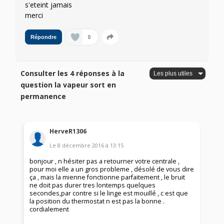
s'eteint jamais
merci
0
Répondre
Consulter les 4 réponses à la
question la vapeur sort en
permanence
HerveR1306
Le
8 décembre 2016
à
13:15
bonjour , n hésiter pas a retourner votre centrale ,
pour moi elle a un gros probleme , désolé de vous dire
ça , mais la mienne fonctionne parfaitement , le bruit
ne doit pas durer tres lontemps quelques
secondes,par contre si le linge est mouillé , c est que
la position du thermostat n est pas la bonne .
cordialement