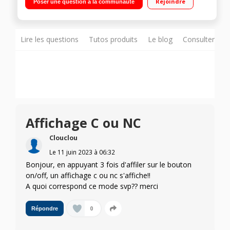
Rejoindre
Poser une question à la communauté
d'étanchéité IPX4
Lire les questions
Tutos produits
Le blog
Consulter sur
Affichage C ou NC
Clouclou
Le
11 juin 2023
à
06:32
Bonjour, en appuyant 3 fois d'affiler sur le bouton
on/off, un affichage c ou nc s'affiche!!
A quoi correspond ce mode svp?? merci
0
Répondre