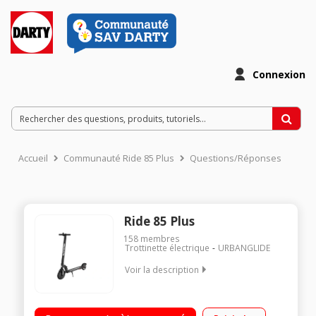
Connexion
Accueil
Communauté Ride 85 Plus
Questions/Réponses
Ride 85 Plus
158
membres
Trottinette électrique
URBANGLIDE
Voir la description
Vitesse maximale de 25 km/h Poids maximum supporté 100
kg Batterie 7500 mAh Autonomie jusqu'à 30 km - Norme