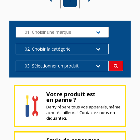
1
01. Choisir une marque
02. Choisir la catégorie
03. Sélectionner un produit
Votre produit est
en panne ?
Darty répare tous vos appareils, même
achetés ailleurs ! Contactez nous en
cliquant ici.