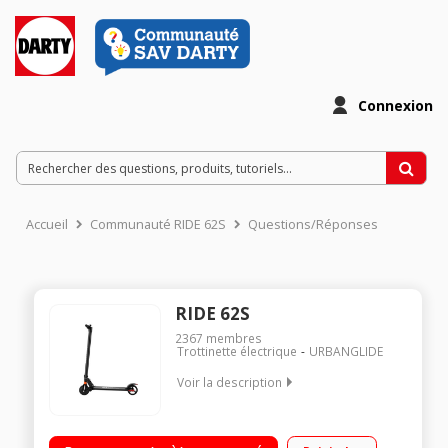
Connexion
Accueil
Communauté RIDE 62S
Questions/Réponses
RIDE 62S
2367
membres
Trottinette électrique
URBANGLIDE
Voir la description
Vitesse maximale de 25 km/h Poids maximum supporté 100
kg Batterie 24 V - 5000 mAh Autonomie jusqu'à 10 km - Norme