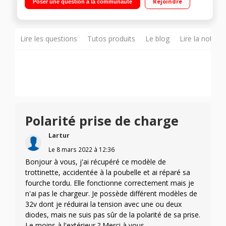
Rejoindre
Poser une question à la communauté
d'étanchéité IPX4
Lire les questions
Tutos produits
Le blog
Lire la notice
Polarité prise de charge
Lartur
Le
8 mars 2022
à
12:36
Bonjour à vous, j'ai récupéré ce modèle de
trottinette, accidentée à la poubelle et ai réparé sa
fourche tordu. Elle fonctionne correctement mais je
n'ai pas le chargeur. Je possède différent modèles de
32v dont je réduirai la tension avec une ou deux
diodes, mais ne suis pas sûr de la polarité de sa prise.
Le moins à l'extérieur ? Merci à vous.