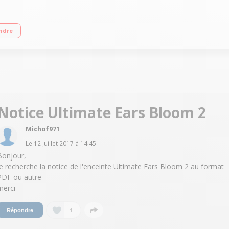
usqu'à 15 heures - Son à 360° Entrée auxiliaire 3,5 mm - Fonction kit mains li
ndre
Notice Ultimate Ears Bloom 2
Michof971
Le
12 juillet 2017
à
14:45
Bonjour,
Je recherche la notice de l'enceinte Ultimate Ears Bloom 2 au format
PDF ou autre
merci
1
Répondre