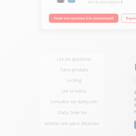
Voir la description
Pack de 2 enceintes nomades Bluetooth Autonomie j
Rejoi
Poser une question à la communauté
Lire les questions
Tutos produits
Le blog
Lire la notice
Consulter sur darty.com
Darty 2nde Vie
Acheter une pièce détachée