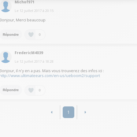
Michof971
Le
12 juillet 2017
à
20:15
Bonjour, Merci beaucoup
0
Répondre
FredericM4039
Le
12 juillet 2017
à
18:28
Bonjour, il n'y en a pas. Mais vous trouverez des infos ici :
http://www.ultimateears.com/en-us/ueboom2/support
0
Répondre
1