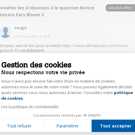
nsulter les 4 réponses à la question Notice
ltimate Ears Bloom 2
sergio
Le
17 août 2017
à
10:45
Bonjour, voici le lien pour la notice
https://www.ultimateears.com/boom-
guide/fr-fr/
cordialement
Gestion des cookies
0
Répondre
Nous respectons votre vie privée
Vous n'avez pas encore fait votre choix en matière de cookies,
dupu51322663
autorisez-vous le suivi de votre visite ? Vous pouvez également décider
Le
12 juillet 2017
à
20:38
quels services vous nous autorisez à lancer. Consultez notre
politique
Axeptio consent
de cookies
.
Bonjour, En tapant sur votre navigateur notice UE BOOM 2,vous trouverait l
notice au format pdf qui est un lien aussi du site: CDT
Lire la politique de confidentialité
Consentements certifiés par
0
Répondre
Tout refuser
Paramétrer
Tout accepter