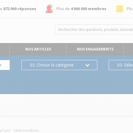
de
872 000 réponses
Plus de
4 000 000 membres
Plu
NOS ARTICLES
NOS ENGAGEMENTS
02. Choisir la catégorie
03. Séle
te Ears
-
1844
membres