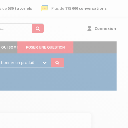
s de
530 tutoriels
Plus de
175 000 conversations
Connexion
QUI SOMMES-NOUS
POSER UNE QUESTION
ctionner un produit