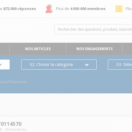
de
872 000 réponses
Plus de
4 000 000 membres
Plu
NOS ARTICLES
NOS ENGAGEMENTS
02. Choisir la catégorie
03. Séle
ions/Réponses
RF0114570
R
-
99
membres