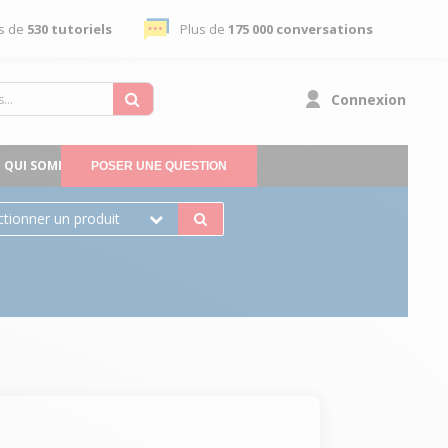
s de
530 tutoriels
Plus de
175 000 conversations
Connexion
QUI SOMMES-NOUS
POSER UNE QUESTION
ctionner un produit