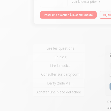
Voir la description
Hotte décorative murale de 90 cm Débit d'air 613 
Rejoi
Poser une question à la communauté
Lire les questions
Le blog
Lire la notice
Consulter sur darty.com
Darty 2nde Vie
Acheter une pièce détachée
Co
as