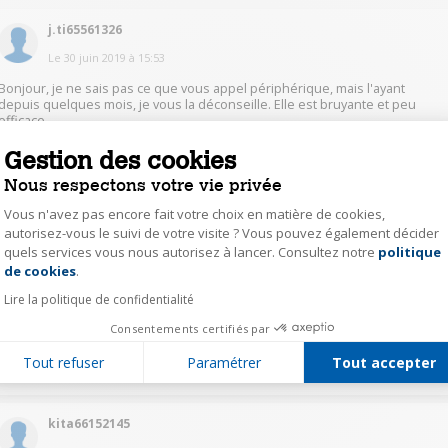
j.ti65561326
Le
30 juin 2019
à
15:53
Bonjour, je ne sais pas ce que vous appel périphérique, mais l'ayant
depuis quelques mois, je vous la déconseille. Elle est bruyante et peu
efficace.
Gestion des cookies
Nous respectons votre vie privée
0
Répondre
Vous n'avez pas encore fait votre choix en matière de cookies,
autorisez-vous le suivi de votre visite ? Vous pouvez également décider
pasc22464356
quels services vous nous autorisez à lancer. Consultez notre
politique
Axeptio consent
de cookies
.
Le
29 juin 2019
à
21:02
Lire la politique de confidentialité
Bonjour, non cette hotte ne possède pas d'aspiration périphérique. Aspire
correctement mais bruyante. Bien cordialement
Consentements certifiés par
Tout refuser
Paramétrer
Tout accepter
0
Répondre
kita66152145