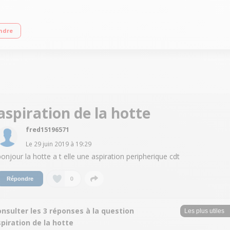
m3/h (maxi) et 713 m3/h (intensive) Puissance sonore 60 dB(maxi) et 67 dB(inte
ndre
aspiration de la hotte
fred15196571
Le
29 juin 2019
à
19:29
bonjour la hotte a t elle une aspiration peripherique cdt
0
Répondre
nsulter les 3 réponses à la question
piration de la hotte