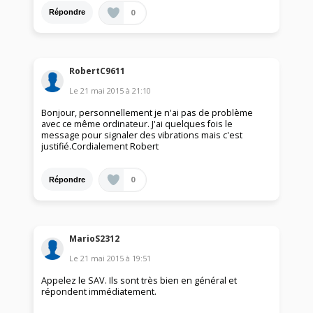
0
Répondre
RobertC9611
Le
21 mai 2015
à
21:10
Bonjour, personnellement je n'ai pas de problème
avec ce même ordinateur. J'ai quelques fois le
message pour signaler des vibrations mais c'est
justifié.Cordialement Robert
0
Répondre
MarioS2312
Le
21 mai 2015
à
19:51
Appelez le SAV. Ils sont très bien en général et
répondent immédiatement.