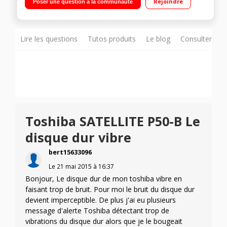
Rejoindre
Poser une question à la communauté
1 To de disque dur SATA / Carte graphique Nvidia GeForce
930M 2 Go dédiés - Graveur DVD - HDMI - USB 3.0
Lire les questions
Tutos produits
Le blog
Consulter sur
Toshiba SATELLITE P50-B Le
disque dur vibre
bert15633096
Le
21 mai 2015
à
16:37
Bonjour, Le disque dur de mon toshiba vibre en
faisant trop de bruit. Pour moi le bruit du disque dur
devient imperceptible. De plus j'ai eu plusieurs
message d'alerte Toshiba détectant trop de
vibrations du disque dur alors que je le bougeait