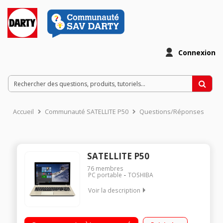
Connexion
Accueil
Communauté SATELLITE P50
Questions/Réponses
SATELLITE P50
76
membres
PC portable
TOSHIBA
Voir la description
Natif Windows 10 - Ecran LED 15,6 HD rétro-éclairé, 1366 x 768
pixels / Processeur Intel CoreT i7-5500U à 2,4 GHz / RAM 8 Go -