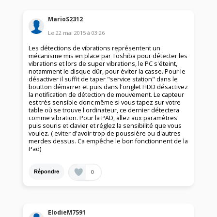
MarioS2312
Le
22 mai 2015
à
03:26
Les détections de vibrations représentent un
mécanisme mis en place par Toshiba pour détecter les
vibrations et lors de super vibrations, le PC s'éteint,
notamment le disque dûr, pour éviter la casse. Pour le
désactiver il suffit de taper "service station" dans le
boutton démarrer et puis dans l'onglet HDD désactivez
la notification de détection de mouvement. Le capteur
est très sensible donc même si vous tapez sur votre
table où se trouve l'ordinateur, ce dernier détectera
comme vibration. Pour la PAD, allez aux paramètres
puis souris et clavier et réglez la sensibilité que vous
voulez. ( eviter d'avoir trop de poussière ou d'autres
merdes dessus. Ca empêche le bon fonctionnent de la
Pad)
0
Répondre
ElodieM7591