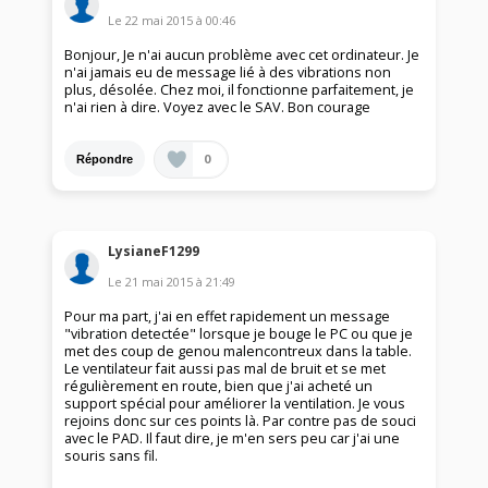
Le
22 mai 2015
à
00:46
Bonjour, Je n'ai aucun problème avec cet ordinateur. Je
n'ai jamais eu de message lié à des vibrations non
plus, désolée. Chez moi, il fonctionne parfaitement, je
n'ai rien à dire. Voyez avec le SAV. Bon courage
0
Répondre
LysianeF1299
Le
21 mai 2015
à
21:49
Pour ma part, j'ai en effet rapidement un message
"vibration detectée" lorsque je bouge le PC ou que je
met des coup de genou malencontreux dans la table.
Le ventilateur fait aussi pas mal de bruit et se met
régulièrement en route, bien que j'ai acheté un
support spécial pour améliorer la ventilation. Je vous
rejoins donc sur ces points là. Par contre pas de souci
avec le PAD. Il faut dire, je m'en sers peu car j'ai une
souris sans fil.