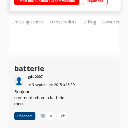
Rejoindre
Poser une question à la communauté
de disque dur / Windows 8.1 - HDMI - USB 3.0
Lire les questions
Tutos produits
Le blog
Consulter sur
batterie
gdu2007
Le
3 septembre 2015
à
15:39
Bonjour
comment retirer la batterie
merci
0
Répondre