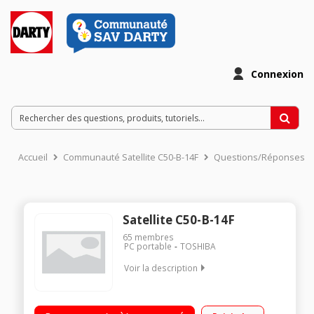
Connexion
Accueil
Communauté Satellite C50-B-14F
Questions/Réponses
Satellite C50-B-14F
65
membres
PC portable
TOSHIBA
Voir la description
Ecran LED 15,6" HD rétro-éclairé, 1366 x 768 pixels /
Processeur Intel Core i3-4005U à 1,7 GHz / RAM 4 Go - 750 Go