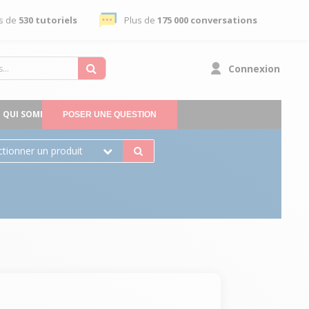
s de
530 tutoriels
Plus de
175 000 conversations
Connexion
QUI SOMMES-NOUS
POSER UNE QUESTION
ctionner un produit