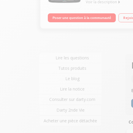
Voir la description
Cartographie Europe 48 pays Grand écran tactile 6
Rejoi
Poser une question à la communauté
Lire les questions
Tutos produits
Le blog
Lire la notice
Consulter sur darty.com
Darty 2nde Vie
Acheter une pièce détachée
Co