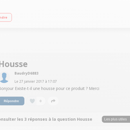
 pouces (15,2 cm) Mise à jour cartographique à vie - Info Trafic à vie Fonctio
ndre
Housse
BaudryD6883
Le
27 janvier 2017
à
17:07
Bonjour Existe-t-il une housse pour ce produit ? Merci
0
Répondre
nsulter les 3 réponses à la question Housse