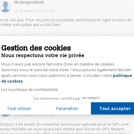
MrdargesA6329
Le
28 janvier 2017
à
11:09
Je ne sais pas. Pour ma part j'ai une petite sacoche perso. type trousse de
toilette extra plate qui va très bien
0
Répondre
Gestion des cookies
Nous respectons votre vie privée
Auteur(e)
BaudryD6883
Vous n'avez pas encore fait votre choix en matière de cookies,
Le
28 janvier 2017
à
10:39
autorisez-vous le suivi de votre visite ? Vous pouvez également décider
Merci beaucoup
quels services vous nous autorisez à lancer. Consultez notre
politique
Axeptio consent
de cookies
.
0
Lire la politique de confidentialité
Répondre
Consentements certifiés par
grat52521216
Tout refuser
Paramétrer
Tout accepter
Le
27 janvier 2017
à
21:45
Bonjour, Il en existe. En revanche, les housse spéciale pour ce GPS sont
assez mal faite car vous ne pouvez mettre que l’écran du GPS dedans.
Vous ne pouvez pas le câble, l'adaptateur et la ventouse par brise. Il n'y a