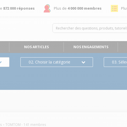
de
872 000 réponses
Plus de
4 000 000 membres
Plu
NOS ARTICLES
NOS ENGAGEMENTS
02. Choisir la catégorie
03. Séle
rs
TOMTOM
-
141
membres