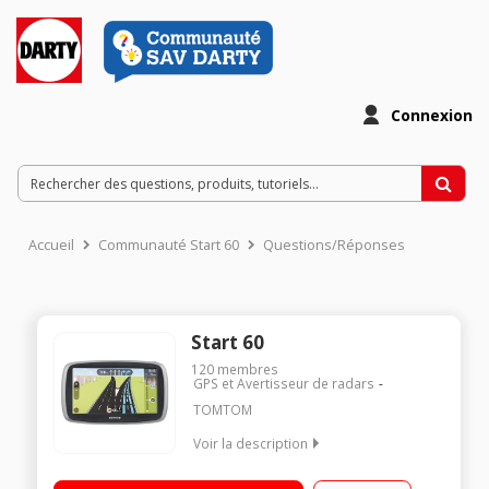
Connexion
Accueil
Communauté Start 60
Questions/Réponses
Start 60
120
membres
GPS et Avertisseur de radars
TOMTOM
Voir la description
Cartographie Europe totale 45 pays Ecran géant 6 pouces (15
cm) Mise à jour cartographique gratuite à vie Guidage avancé