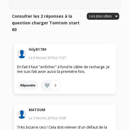
Consulter les 2 réponses à la
question charger Tomtom start
60
HilyB1789
Le
8 février 2016
à
11:27
En fait il faut "enficher" à fond le câble de recharge. Je
me suis fait avoir aussi la première fois.
0
Répondre
MATOUM
Le
5 février 2016
à
13:08
Très bizarre ceci ! Cela doit relever d'un défaut de la