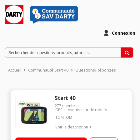
Connexion
Accueil
Communauté Start 40
Questions/Réponses
Start 40
277
membres
GPS et Avertisseur de radars
TOMTOM
Voir la description
Cartes Europe 45 pays - Mise à jour cartographique à vie
Ecran tactile 4,3 pouces (11 cm) - Système Tap & GO Info-trafic