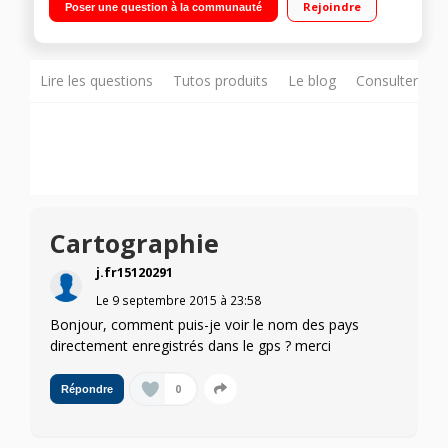
Rejoindre
Poser une question à la communauté
TMC à vie - Zones de danger permanentes Guidage avancé
sur changement de voies - Fixation avec ventouse intégrée
Lire les questions
Tutos produits
Le blog
Consulter sur
Cartographie
j.fr15120291
Le
9 septembre 2015
à
23:58
Bonjour, comment puis-je voir le nom des pays
directement enregistrés dans le gps ? merci
0
Répondre