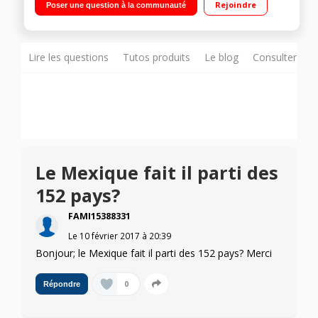
Rejoindre
Poser une question à la communauté
Zones de danger à vie Carte 3D - Guidage avancé -
Commande vocale - TomTom MyDrive
Lire les questions
Tutos produits
Le blog
Consulter sur
Le Mexique fait il parti des
152 pays?
FAMI15388331
Le
10 février 2017
à
20:39
Bonjour; le Mexique fait il parti des 152 pays? Merci
0
Répondre