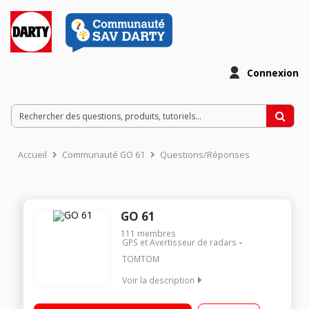
Connexion
Accueil
Communauté GO 61
Questions/Réponses
GO 61
111
membres
GPS et Avertisseur de radars
TOMTOM
Voir la description
Cartes du monde 152 pays Ecran géant 6 pouces (15,2 cm)
Cartographie à vie - Info-trafic via smartphone gratuit à vie -