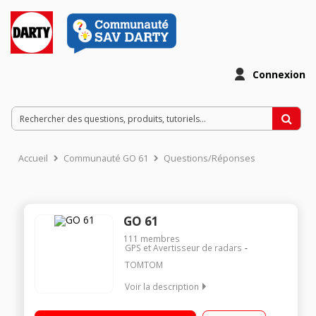
Connexion
Accueil
Communauté GO 61
Questions/Réponses
GO 61
111
membres
GPS et Avertisseur de radars
TOMTOM
Voir la description
Cartes du monde 152 pays Ecran géant 6 pouces (15,2 cm)
Cartographie à vie - Info-trafic via smartphone gratuit à vie -