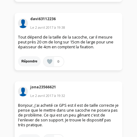
davi63112236
Le
2 avril 2017
à
19:38
Tout dépend de la taille de la sacoche, car il mesure
peut près 20 cm de long sur 15cm de large pour une
épaisseur de 4cm en comptent la fixation.
0
Répondre
jona23566621
Le
2 avril 2017
à
19:32
Bonjour, j'ai acheté ce GPS est il est de taille correcte je
pense que le mettre dans une sacoche ne posera pas
de problème. Ce qui est un peu gênant c'est de
l'enlever de son support. Je trouve le dispositif pas
très pratique.