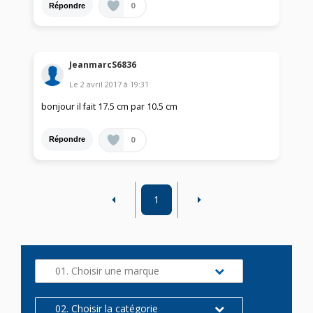
0
Répondre
JeanmarcS6836
Le
2 avril 2017
à
19:31
bonjour il fait 17.5 cm par 10.5 cm
0
Répondre
1
01. Choisir une marque
02. Choisir la catégorie