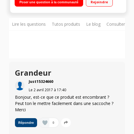
Rejoindre
Poser une question à la communauté
Zones de danger à vie Carte 3D - Guidage avancé -
Commande vocale - TomTom MyDrive
Lire les questions
Tutos produits
Le blog
Consulter sur
Grandeur
Just15324660
Le
2 avril 2017
à
17:40
Bonjour, est-ce que ce produit est encombrant ?
Peut ton le mettre facilement dans une saccoche ?
Merci
0
Répondre