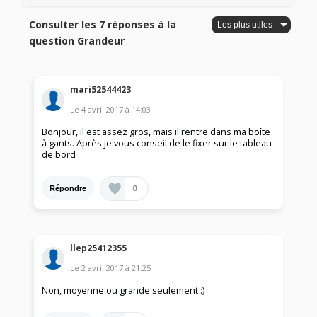
Consulter les 7 réponses à la
question Grandeur
mari52544423
Le
4 avril 2017
à
14:03
Bonjour, il est assez gros, mais il rentre dans ma boîte
à gants. Après je vous conseil de le fixer sur le tableau
de bord
0
Répondre
llep25412355
Le
2 avril 2017
à
21:25
Non, moyenne ou grande seulement :)