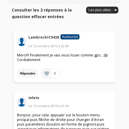
Consulter les 2 réponses à la
question effacer entrées
Auteur(e)
LambrechtC9428
Le
15 octobre 2015
à
22:38
Merci!!! Finalement je vais vous louer comme gps...:))))
Cordialement
0
Répondre
inletx
Le
15 octobre 2015
à
21:36
Bonjour, pour cela: appuyer sur le bouton menu
pricipal puis flèche de droite pour changer d'écran
puis paramètres (bouton en forme de pignon) puis
aspect puis informations de parcours puis sur station