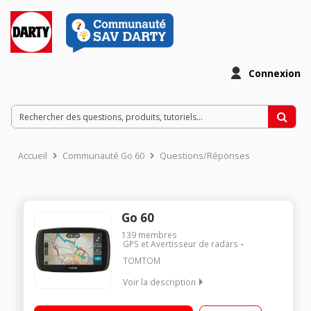
Connexion
Accueil
Communauté Go 60
Questions/Réponses
Go 60
139
membres
GPS et Avertisseur de radars
TOMTOM
Voir la description
Cartographie Europe totale 48 pays Ecran géant LCD tactile 6
pouces (15 cm) Mise à jour cartographique + Info Trafic à vie