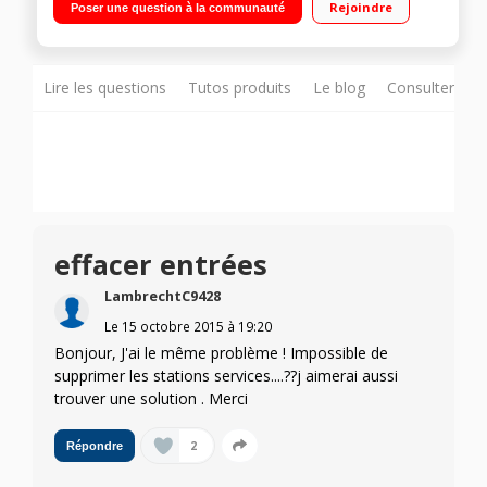
Rejoindre
Poser une question à la communauté
(via smartphone) Commande vocale, Cartographie 3D
Lire les questions
Tutos produits
Le blog
Consulter sur
effacer entrées
LambrechtC9428
Le
15 octobre 2015
à
19:20
Bonjour, J'ai le même problème ! Impossible de
supprimer les stations services....??j aimerai aussi
trouver une solution . Merci
2
Répondre