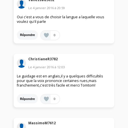
Le
4 janvier 2016
à
20:59
Oui c'est a vous de choisir la langue a laquelle vous
voulez qu'il parle
0
Répondre
ChristianeR3782
Le
4 janvier 2016
à
12:03
Le guidage est en anglais,il y a quelques difficultés
pour que la voix prononce certaines rues,mais
franchement,c'est très facile et merci Tomtom!
0
Répondre
MassimoM7612