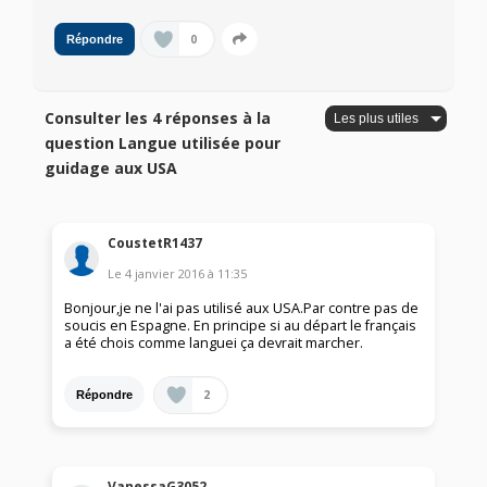
0
Répondre
Consulter les 4 réponses à la
question Langue utilisée pour
guidage aux USA
CoustetR1437
Le
4 janvier 2016
à
11:35
Bonjour,je ne l'ai pas utilisé aux USA.Par contre pas de
soucis en Espagne. En principe si au départ le français
a été chois comme languei ça devrait marcher.
2
Répondre
VanessaG3052