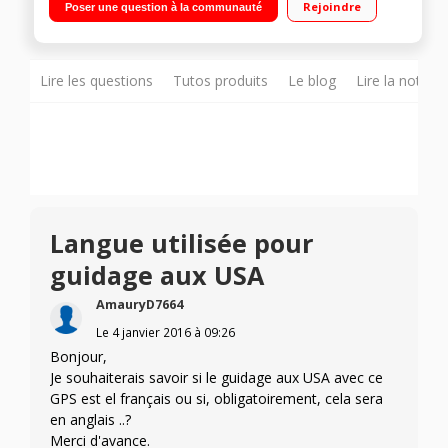
Rejoindre
Poser une question à la communauté
vie - Zones de danger à vie Carte 3D - Guidage avancé -
Commande vocale
Lire les questions
Tutos produits
Le blog
Lire la notice
Langue utilisée pour
guidage aux USA
AmauryD7664
Le
4 janvier 2016
à
09:26
Bonjour,
Je souhaiterais savoir si le guidage aux USA avec ce
GPS est el français ou si, obligatoirement, cela sera
en anglais ..?
Merci d'avance.