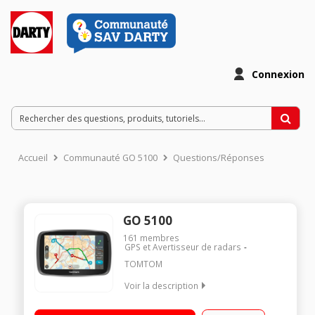
Connexion
Accueil
Communauté GO 5100
Questions/Réponses
GO 5100
161
membres
GPS et Avertisseur de radars
TOMTOM
Voir la description
Cartes du monde 152 pays Grand écran capacitif 5 pouces
(12,7 cm) Cartographie à vie - Info-trafic via carte SIM gratuit à