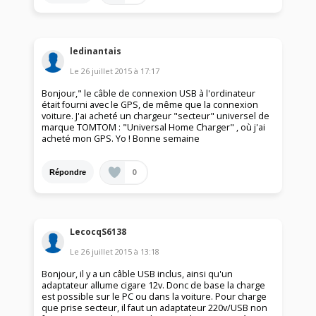
ledinantais
Le
26 juillet 2015
à
17:17
Bonjour," le câble de connexion USB à l'ordinateur
était fourni avec le GPS, de même que la connexion
voiture. J'ai acheté un chargeur "secteur" universel de
marque TOMTOM : "Universal Home Charger" , où j'ai
acheté mon GPS. Yo ! Bonne semaine
0
Répondre
LecocqS6138
Le
26 juillet 2015
à
13:18
Bonjour, il y a un câble USB inclus, ainsi qu'un
adaptateur allume cigare 12v. Donc de base la charge
est possible sur le PC ou dans la voiture. Pour charge
que prise secteur, il faut un adaptateur 220v/USB non