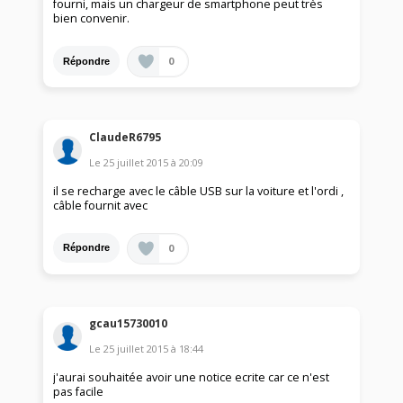
fourni, mais un chargeur de smartphone peut très
bien convenir.
0
Répondre
ClaudeR6795
Le
25 juillet 2015
à
20:09
il se recharge avec le câble USB sur la voiture et l'ordi ,
câble fournit avec
0
Répondre
gcau15730010
Le
25 juillet 2015
à
18:44
j'aurai souhaitée avoir une notice ecrite car ce n'est
pas facile