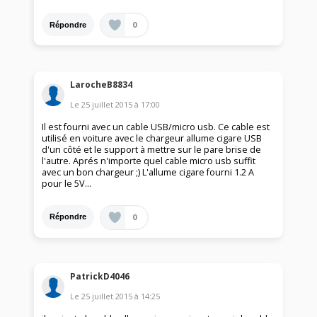
0
Répondre
LarocheB8834
Le
25 juillet 2015
à
17:00
Il est fourni avec un cable USB/micro usb. Ce cable est
utilisé en voiture avec le chargeur allume cigare USB
d'un côté et le support à mettre sur le pare brise de
l'autre. Aprés n'importe quel cable micro usb suffit
avec un bon chargeur ;) L'allume cigare fourni 1.2 A
pour le 5V...
0
Répondre
PatrickD4046
Le
25 juillet 2015
à
14:25