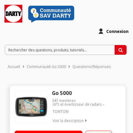
Connexion
Accueil
Communauté Go 5000
Questions/Réponses
Go 5000
347
membres
GPS et Avertisseur de radars
TOMTOM
Voir la description
Cartographie Europe totale 48 pays Grand écran capacitif 5
pouces (12,7 cm) Mise à jour cartographique + Info Trafic Live