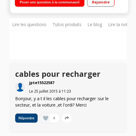
Rejoindre
Poser une question à la communauté
à vie Annonce zones de danger - Carte 3D
Lire les questions
Tutos produits
Le blog
Lire la notice
cables pour recharger
jpte15522587
Le
25 juillet 2015
à
11:23
Bonjour, y a t il les cables pour recharger :sur le
secteur, et la voiture ,et l'ordi? Merci
0
Répondre