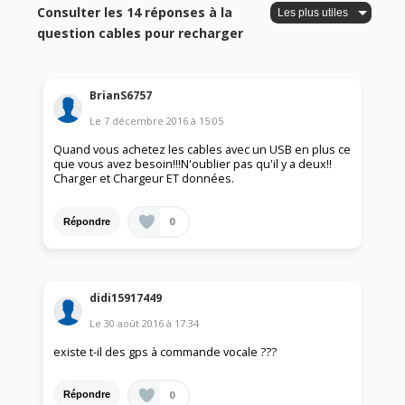
Consulter les 14 réponses à la
question cables pour recharger
BrianS6757
Le
7 décembre 2016
à
15:05
Quand vous achetez les cables avec un USB en plus ce
que vous avez besoin!!!N'oublier pas qu'il y a deux!!
Charger et Chargeur ET données.
0
Répondre
didi15917449
Le
30 août 2016
à
17:34
existe t-il des gps à commande vocale ???
0
Répondre